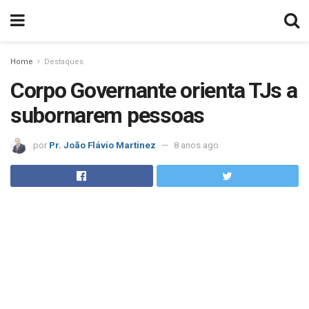
Home
Destaques
Corpo Governante orienta TJs a
subornarem pessoas
por
Pr. João Flávio Martinez
8 anos ago