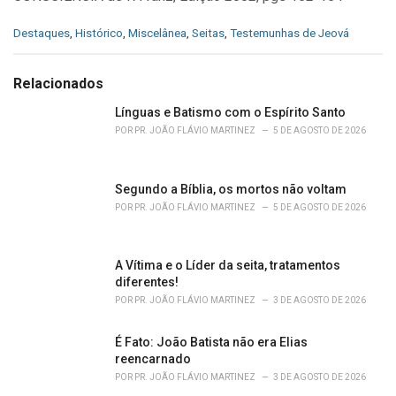
C
Destaques
,
Histórico
,
Miscelânea
,
Seitas
,
Testemunhas de Jeová
a
t
e
Relacionados
g
o
Línguas e Batismo com o Espírito Santo
r
POR
PR. JOÃO FLÁVIO MARTINEZ
5 DE AGOSTO DE 2026
i
e
s
Segundo a Bíblia, os mortos não voltam
:
POR
PR. JOÃO FLÁVIO MARTINEZ
5 DE AGOSTO DE 2026
A Vítima e o Líder da seita, tratamentos
diferentes!
POR
PR. JOÃO FLÁVIO MARTINEZ
3 DE AGOSTO DE 2026
É Fato: João Batista não era Elias
reencarnado
POR
PR. JOÃO FLÁVIO MARTINEZ
3 DE AGOSTO DE 2026