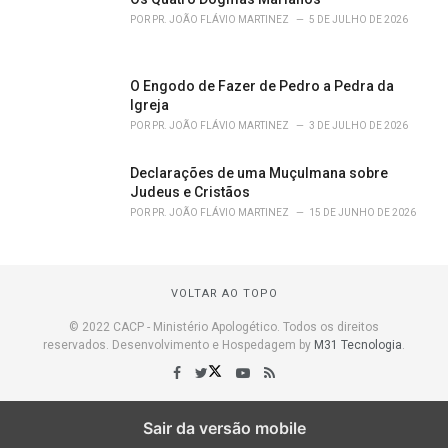
POR
PR. JOÃO FLÁVIO MARTINEZ
5 DE JULHO DE 2026
O Engodo de Fazer de Pedro a Pedra da
Igreja
POR
PR. JOÃO FLÁVIO MARTINEZ
3 DE JULHO DE 2026
Declarações de uma Muçulmana sobre
Judeus e Cristãos
POR
PR. JOÃO FLÁVIO MARTINEZ
15 DE JUNHO DE 2026
VOLTAR AO TOPO
© 2022 CACP - Ministério Apologético. Todos os direitos
reservados. Desenvolvimento e Hospedagem by
M31 Tecnologia
.
Sair da versão mobile