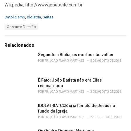
Wikpédia; http://www.jesussite.com.br
C
Catolicismo
,
Idolatria
,
Seitas
a
T
Cosme e Damião
t
a
e
g
g
s
o
Relacionados
:
r
i
Segundo a Bíblia, os mortos não voltam
e
POR
PR. JOÃO FLÁVIO MARTINEZ
5 DE AGOSTO DE 2026
s
:
É Fato: João Batista não era Elias
reencarnado
POR
PR. JOÃO FLÁVIO MARTINEZ
3 DE AGOSTO DE 2026
IDOLATRIA: CCB cria túmulo de Jesus no
fundo da Igreja
POR
PR. JOÃO FLÁVIO MARTINEZ
27 DE JULHO DE 2026
Os Quatro Dogmas Marianos