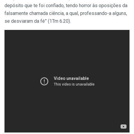
depósito que te foi confiado, tendo horror às oposições da
falsamente chamada ciência, a qual, professando-a alguns,
se desviaram da fé” (1Tm 6.20).