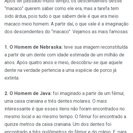
Após ter passado muito tempo, os descendentes desse
“macaco” querem saber como ele era, mas a tarefa tem
sido árdua, pois tudo o que sabem dele é que era meio
macaco meio homem. A partir daí, o que vale é a imaginação
dos descendentes do “macaco”. Vejamos as mais famosas:
1. O Homem de Nebraska:
teve sua imagem reconstituída
a partir de um dente com idade estimada de um milhão de
anos. Após quatro anos e meio, descobriu-se que aquele
dente na verdade pertencia a uma espécie de porco já
extinta.
2. O Homem de Java:
foi imaginado a partir de um fêmur,
uma caixa craniana e três dentes molares. O mais
interessante é que esses itens não foram encontrados no
mesmo local e ao mesmo tempo. O fêmur foi encontrado a
quinze metros da caixa craniana. Um dos dentes foi
encontrado a três quilômetros do fêmur e do crânio. E, para