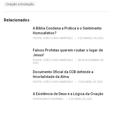
T
Criação e Evolução
t
a
e
g
g
s
o
Relacionados
:
r
i
A Bíblia Condena a Prática e o Sentimento
e
Homoafetivo?
s
POR
PR. JOÃO FLÁVIO MARTINEZ
9 DE MARÇO DE 2026
:
Falsos Profetas querem roubar o lugar de
Jesus!
POR
PR. JOÃO FLÁVIO MARTINEZ
28 DE NOVEMBRO DE
2025
Documento Oficial da CCB defende a
Imortalidade da Alma
POR
PR. JOÃO FLÁVIO MARTINEZ
10 DE ABRIL DE 2025
A Existência de Deus e a Lógica da Criação
POR
ENVIADO POR EMAIL
4 DE ABRIL DE 2025