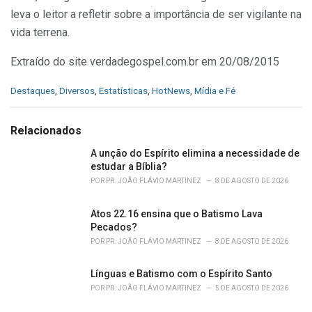
leva o leitor a refletir sobre a importância de ser vigilante na
vida terrena.
Extraído do site verdadegospel.com.br em 20/08/2015
C
Destaques
,
Diversos
,
Estatísticas
,
HotNews
,
Mídia e Fé
a
t
e
Relacionados
g
o
A unção do Espírito elimina a necessidade de
r
estudar a Bíblia?
i
POR
PR. JOÃO FLÁVIO MARTINEZ
8 DE AGOSTO DE 2026
e
s
Atos 22.16 ensina que o Batismo Lava
:
Pecados?
POR
PR. JOÃO FLÁVIO MARTINEZ
8 DE AGOSTO DE 2026
Línguas e Batismo com o Espírito Santo
POR
PR. JOÃO FLÁVIO MARTINEZ
5 DE AGOSTO DE 2026