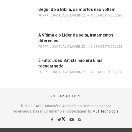
Segundo a Bíblia, os mortos não voltam
POR
PR. JOÃO FLÁVIO MARTINEZ
5 DE AGOSTO DE 2026
A Vítima e o Líder da seita, tratamentos
diferentes!
POR
PR. JOÃO FLÁVIO MARTINEZ
3 DE AGOSTO DE 2026
É Fato: João Batista não era Elias
reencarnado
POR
PR. JOÃO FLÁVIO MARTINEZ
3 DE AGOSTO DE 2026
VOLTAR AO TOPO
© 2022 CACP - Ministério Apologético. Todos os direitos
reservados. Desenvolvimento e Hospedagem by
M31 Tecnologia
.