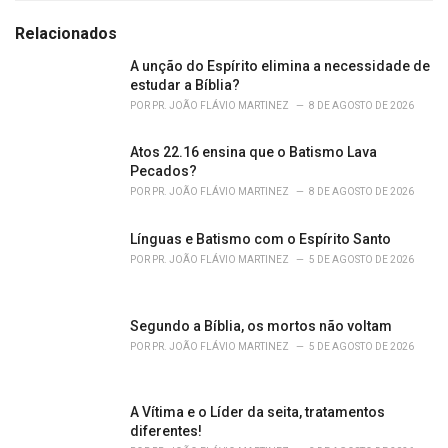
t
e
Relacionados
g
o
A unção do Espírito elimina a necessidade de
r
estudar a Bíblia?
i
POR
PR. JOÃO FLÁVIO MARTINEZ
8 DE AGOSTO DE 2026
e
s
Atos 22.16 ensina que o Batismo Lava
:
Pecados?
POR
PR. JOÃO FLÁVIO MARTINEZ
8 DE AGOSTO DE 2026
Línguas e Batismo com o Espírito Santo
POR
PR. JOÃO FLÁVIO MARTINEZ
5 DE AGOSTO DE 2026
Segundo a Bíblia, os mortos não voltam
POR
PR. JOÃO FLÁVIO MARTINEZ
5 DE AGOSTO DE 2026
A Vítima e o Líder da seita, tratamentos
diferentes!