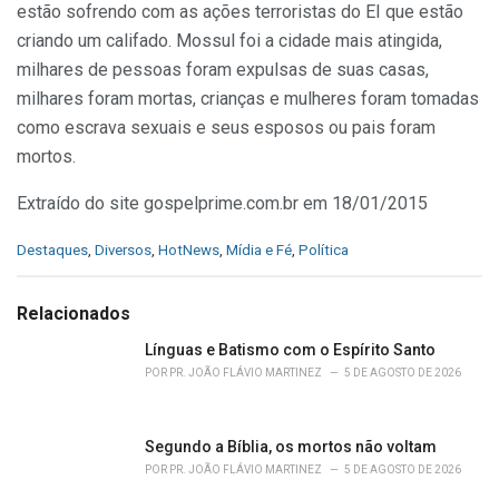
estão sofrendo com as ações terroristas do EI que estão
criando um califado. Mossul foi a cidade mais atingida,
milhares de pessoas foram expulsas de suas casas,
milhares foram mortas, crianças e mulheres foram tomadas
como escrava sexuais e seus esposos ou pais foram
mortos.
Extraído do site gospelprime.com.br em 18/01/2015
C
Destaques
,
Diversos
,
HotNews
,
Mídia e Fé
,
Política
a
t
e
Relacionados
g
o
Línguas e Batismo com o Espírito Santo
r
POR
PR. JOÃO FLÁVIO MARTINEZ
5 DE AGOSTO DE 2026
i
e
s
Segundo a Bíblia, os mortos não voltam
:
POR
PR. JOÃO FLÁVIO MARTINEZ
5 DE AGOSTO DE 2026