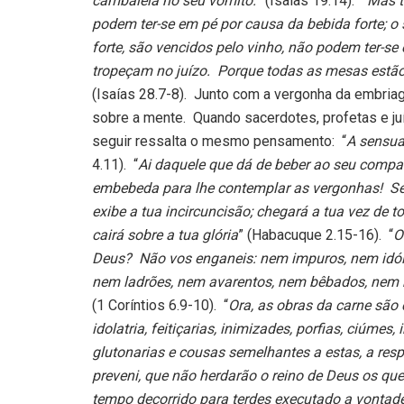
cambaleia no seu vômito.
” (Isaías 19.14).
“Mas t
podem ter-se em pé por causa da bebida forte; o
forte, são vencidos pelo vinho, não podem ter-se
tropeçam no juízo. Porque todas as mesas estão
(Isaías 28.7-8). Junto com a vergonha da embriag
sobre a mente. Quando sacerdotes, profetas e j
seguir ressalta o mesmo pensamento: “
A sensua
4.11). “
Ai daquele que dá de beber ao seu compan
embebeda para lhe contemplar as vergonhas! Ser
exibe a tua incircuncisão; chegará a tua vez de 
cairá sobre a tua glória
” (Habacuque 2.15-16). “
O
Deus? Não vos enganeis: nem impuros, nem idól
nem ladrões, nem avarentos, nem bêbados, nem m
(1 Coríntios 6.9-10). “
Ora, as obras da carne são 
idolatria, feitiçarias, inimizades, porfias, ciúmes, 
glutonarias e cousas semelhantes a estas, a respe
preveni, que não herdarão o reino de Deus os que
tempo decorrido para terdes executado a vontad