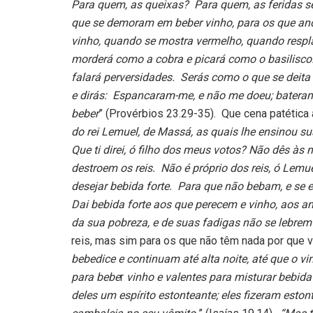
Para quem, as queixas? Para quem, as feridas 
que se demoram em beber vinho, para os que a
vinho, quando se mostra vermelho, quando resp
morderá como a cobra e picará como o basilisco.
falará perversidades. Serás como o que se deit
e dirás: Espancaram-me, e não me doeu; bateram-
beber
” (Provérbios 23.29-35). Que cena patética
do rei Lemuel, de Massá, as quais lhe ensinou su
Que ti direi, ó filho dos meus votos? Não dês às
destroem os reis. Não é próprio dos reis, ó Lemue
desejar bebida forte. Para que não bebam, e se es
Dai bebida forte aos que perecem e vinho, aos a
da sua pobreza, e de suas fadigas não se lebre
reis, mas sim para os que não têm nada por que v
bebedice e continuam até alta noite, até que o v
para bebe
r
vinho e valentes para misturar bebida 
deles um espírito estonteante; eles fizeram est