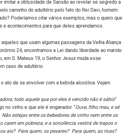
r imitar a obtusidade de Sansão ao revelar se segredo a
pelo caminho do adultério pelo fato do Rei Davi, homem
cado? Poderíamos citar vários exemplos, mas o quero que
atos e acontecimentos para que deles aprendamos.
er aqueles que usam algumas passagens da Velha Aliança
ronômio 24, encontramos a Lei dando liberdade ao marido
nto, em S. Mateus 19, o Senhor Jesus muda esse
m caso de adultério.
 ato de se envolver com a bebida alcoólica. Vejam:
çadora; todo aquele que por eles é vencido não é sábio
”
o no vinho e que ele é enganador. “
Ouve, filho meu, e sê
 Não estejas entre os bebedores de vinho nem entre os
o caem em pobreza; e a sonolência vestirá de trapos o
os ais? Para quem, os pesares? Para quem, as rixas?