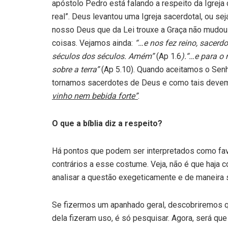
apóstolo Pedro está falando a respeito da Igrej
real”. Deus levantou uma Igreja sacerdotal, ou se
nosso Deus que da Lei trouxe a Graça não mudo
coisas. Vejamos ainda:
“…e nos fez reino, sacerdo
séculos dos séculos. Amém”
(Ap 1.6
).“…e para o 
sobre a terra”
(Ap 5.10). Quando aceitamos o Sen
tornamos sacerdotes de Deus e como tais devem
vinho nem bebida forte”
.
O que a bíblia diz a respeito?
Há pontos que podem ser interpretados como favo
contrários a esse costume. Veja, não é que haja
analisar a questão exegeticamente e de maneira s
Se fizermos um apanhado geral, descobriremos 
dela fizeram uso, é só pesquisar. Agora, será 