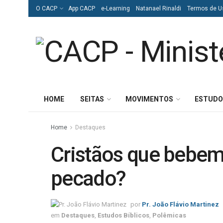
O CACP
App CACP
e-Learning
Natanael Rinaldi
Termos de U
HOME
SEITAS
MOVIMENTOS
ESTUDO
Home
Destaques
Cristãos que bebem
pecado?
por
Pr. João Flávio Martinez
em
Destaques
,
Estudos Bíblicos
,
Polêmicas