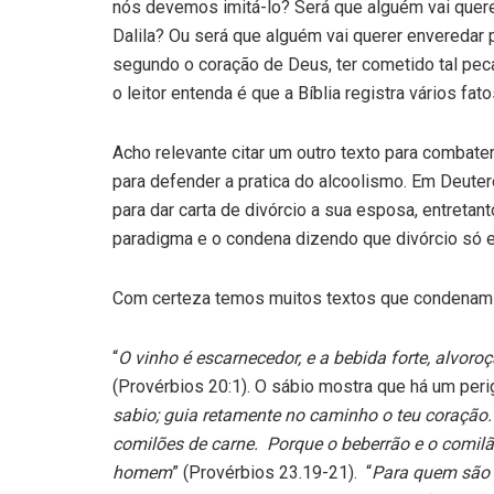
nós devemos imitá-lo? Será que alguém vai quere
Dalila? Ou será que alguém vai querer enveredar 
segundo o coração de Deus, ter cometido tal pe
o leitor entenda é que a Bíblia registra vários f
Acho relevante citar um outro texto para combat
para defender a pratica do alcoolismo. Em Deute
para dar carta de divórcio a sua esposa, entreta
paradigma e o condena dizendo que divórcio só e
Com certeza temos muitos textos que condenam o
“
O vinho é escarnecedor, e a bebida forte, alvoro
(Provérbios 20:1). O sábio mostra que há um perig
sabio; guia retamente no caminho o teu coração.
comilões de carne. Porque o beberrão e o comilã
homem
” (Provérbios 23.19-21). “
Para quem são 