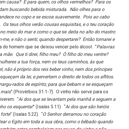
sem causa? E para quem, os olhos vermelhos? Para os
ndam buscando bebida misturada. Não olhes para o
landece no copo e se escoa suavemente. Pois ao cabo
 Os teus olhos verão cousas esquisitas, e o teu coração
a no meio do mar e como o que
se
deita no alto do mastro
me, e não o senti; quando despertarei? Então tornarei e
 a do homem que se deixou vencer pelo álcool. “
Palavras
a mãe. Que ti direi, filho meu? Ó filho do meu ventre?
 mulheres a tua força, nem os teus caminhos, às que
l, não é próprio dos reis beber vinho, nem dos príncipes
queçam da lei, e pervertam o direito de todos os aflitos.
margu-rados de espírito; para que bebam e se esqueçam
m mais
” (Provérbios 31.1-7). O vinho não serve para os
iverem. “
Ai dos que se levantam pela manhã e seguem a
inho os esquenta!
” (Isaías 5.11). “
Ai dos que são heróis
forte
” (Isaías 5.22). “
O Senhor derramou no coração
ontear o Egito em toda a sua obra, como o bêbado quando