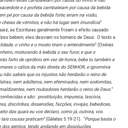
ambém estes cambaleiam por causa do vinho e não
 sacerdote e o profeta cambaleiam por causa da bebida
 em pé por causa da bebida forte; erram na visão,
 cheias de vômitos, e não há lugar sem imundícia
”
uez, as Escrituras geralmente frisam o efeito causado
uízes bebem, eles desviam os homens de Deus. O texto a
lidade, o vinho e o mosto tiram o entendimento
” (Oséias
heiro, misturando à bebida o seu furor, e que o
ás farto de opróbrio em vez de honra; bebe tu também e
tomares o cálice da mão direita do SENHOR, e ignomínia
u não sabeis que os injustos não herdarão o reino de
atras, nem adúlteros, nem efeminados, nem sodomitas,
aldizentes, nem roubadores herdarão o reino de Deus.
”
conhecidas e são: prostituição, impureza, lascívia,
iras
,
discórdias, dissensões, facções, invejas, bebedices,
ito das quais eu vos declaro, como já, outrora, vos
 tais cousas praticam”
(Gálatas 5:19-21). “
Porque basta o
e dos gentios, tendo andando em dissoluções,