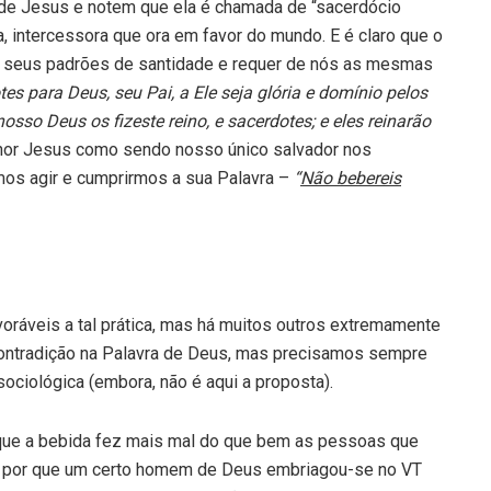
a de Jesus e notem que ela é chamada de “sacerdócio
ja, intercessora que ora em favor do mundo. E é claro que o
u seus padrões de santidade e requer de nós as mesmas
tes para Deus, seu Pai, a Ele seja glória e domínio pelos
nosso Deus os fizeste reino, e sacerdotes; e eles reinarão
hor Jesus como sendo nosso único salvador nos
os agir e cumprirmos a sua Palavra –
“
Não bebereis
ráveis a tal prática, mas há muitos outros extremamente
 contradição na Palavra de Deus, mas precisamos sempre
ociológica (embora, não é aqui a proposta).
que a bebida fez mais mal do que bem as pessoas que
que por que um certo homem de Deus embriagou-se no VT