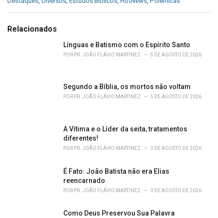
C
Destaques
,
Diversos
,
Estudos Bíblicos
,
HotNews
,
Polêmicas
a
t
e
Relacionados
g
o
Línguas e Batismo com o Espírito Santo
r
POR
PR. JOÃO FLÁVIO MARTINEZ
5 DE AGOSTO DE 2026
i
e
s
Segundo a Bíblia, os mortos não voltam
:
POR
PR. JOÃO FLÁVIO MARTINEZ
5 DE AGOSTO DE 2026
A Vítima e o Líder da seita, tratamentos
diferentes!
POR
PR. JOÃO FLÁVIO MARTINEZ
3 DE AGOSTO DE 2026
É Fato: João Batista não era Elias
reencarnado
POR
PR. JOÃO FLÁVIO MARTINEZ
3 DE AGOSTO DE 2026
Como Deus Preservou Sua Palavra