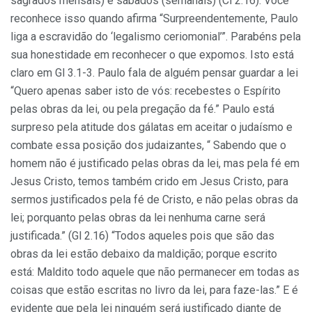
sagrados mensais) e sábados (semanais) (Cl 2.16). Você
reconhece isso quando afirma “Surpreendentemente, Paulo
liga a escravidão do ‘legalismo ceriomonial’”. Parabéns pela
sua honestidade em reconhecer o que expomos. Isto está
claro em Gl 3.1-3. Paulo fala de alguém pensar guardar a lei
“Quero apenas saber isto de vós: recebestes o Espírito
pelas obras da lei, ou pela pregação da fé.” Paulo está
surpreso pela atitude dos gálatas em aceitar o judaísmo e
combate essa posição dos judaizantes, “ Sabendo que o
homem não é justificado pelas obras da lei, mas pela fé em
Jesus Cristo, temos também crido em Jesus Cristo, para
sermos justificados pela fé de Cristo, e não pelas obras da
lei; porquanto pelas obras da lei nenhuma carne será
justificada.” (Gl 2.16) “Todos aqueles pois que são das
obras da lei estão debaixo da maldição; porque escrito
está: Maldito todo aquele que não permanecer em todas as
coisas que estão escritas no livro da lei, para faze-las.” E é
evidente que pela lei ninguém será justificado diante de