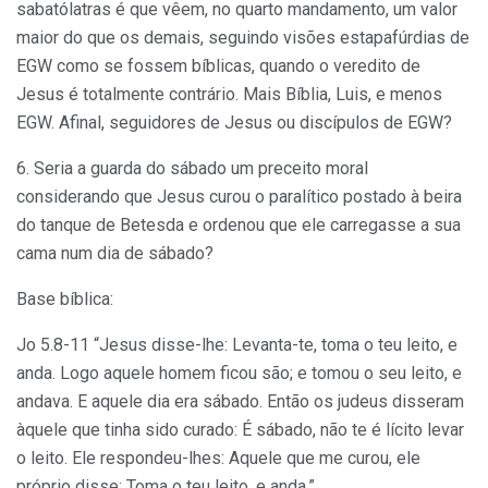
sabatólatras é que vêem, no quarto mandamento, um valor
maior do que os demais, seguindo visões estapafúrdias de
EGW como se fossem bíblicas, quando o veredito de
Jesus é totalmente contrário. Mais Bíblia, Luis, e menos
EGW. Afinal, seguidores de Jesus ou discípulos de EGW?
6. Seria a guarda do sábado um preceito moral
considerando que Jesus curou o paralítico postado à beira
do tanque de Betesda e ordenou que ele carregasse a sua
cama num dia de sábado?
Base bíblica:
Jo 5.8-11 “Jesus disse-lhe: Levanta-te, toma o teu leito, e
anda. Logo aquele homem ficou são; e tomou o seu leito, e
andava. E aquele dia era sábado. Então os judeus disseram
àquele que tinha sido curado: É sábado, não te é lícito levar
o leito. Ele respondeu-lhes: Aquele que me curou, ele
próprio disse: Toma o teu leito, e anda.”