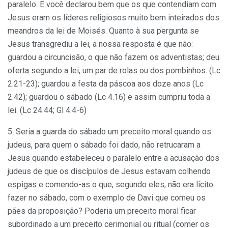
paralelo. E você declarou bem que os que contendiam com
Jesus eram os líderes religiosos muito bem inteirados dos
meandros da lei de Moisés. Quanto à sua pergunta se
Jesus transgrediu a lei, a nossa resposta é que não:
guardou a circuncisão, o que não fazem os adventistas; deu
oferta segundo a lei, um par de rolas ou dos pombinhos. (Lc
2.21-23); guardou a festa da páscoa aos doze anos (Lc
2.42); guardou o sábado (Lc 4.16) e assim cumpriu toda a
lei. (Lc 24.44; Gl 4.4-6)
5. Seria a guarda do sábado um preceito moral quando os
judeus, para quem o sábado foi dado, não retrucaram a
Jesus quando estabeleceu o paralelo entre a acusação dos
judeus de que os discípulos de Jesus estavam colhendo
espigas e comendo-as o que, segundo eles, não era lícito
fazer no sábado, com o exemplo de Davi que comeu os
pães da proposição? Poderia um preceito moral ficar
subordinado a um preceito cerimonial ou ritual (comer os