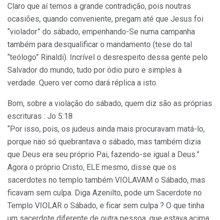
Claro que aí temos a grande contradição, pois noutras
ocasiões, quando conveniente, pregam até que Jesus foi
“violador” do sábado, empenhando-Se numa campanha
também para desqualificar o mandamento (tese do tal
“teólogo” Rinaldi). Incrível o desrespeito dessa gente pelo
Salvador do mundo, tudo por ódio puro e simples à
verdade. Quero ver como dará réplica a isto.
Bom, sobre a violação do sábado, quem diz são as próprias
escrituras : Jo 5:18
“Por isso, pois, os judeus ainda mais procuravam matá-lo,
porque näo só quebrantava o sábado, mas também dizia
que Deus era seu próprio Pai, fazendo-se igual a Deus.”
Agora o próprio Cristo, ELE mesmo, disse que os
sacerdotes no templo também VIOLAVAM o Sábado, mas
ficavam sem culpa. Diga Azenilto, pode um Sacerdote no
Templo VIOLAR o Sábado, e ficar sem culpa ? O que tinha
um sacerdote diferente de outra pessoa, que estava acima