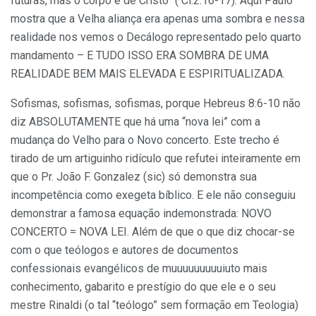
futuras, mas o corpo é de Cristo” ( Cl.2:16-17). Aqui Paulo
mostra que a Velha aliança era apenas uma sombra e nessa
realidade nos vemos o Decálogo representado pelo quarto
mandamento – E TUDO ISSO ERA SOMBRA DE UMA
REALIDADE BEM MAIS ELEVADA E ESPIRITUALIZADA.
Sofismas, sofismas, sofismas, porque Hebreus 8:6-10 não
diz ABSOLUTAMENTE que há uma “nova lei” com a
mudança do Velho para o Novo concerto. Este trecho é
tirado de um artiguinho ridículo que refutei inteiramente em
que o Pr. João F. Gonzalez (sic) só demonstra sua
incompetência como exegeta bíblico. E ele não conseguiu
demonstrar a famosa equação indemonstrada: NOVO
CONCERTO = NOVA LEI. Além de que o que diz chocar-se
com o que teólogos e autores de documentos
confessionais evangélicos de muuuuuuuuuiuto mais
conhecimento, gabarito e prestígio do que ele e o seu
mestre Rinaldi (o tal “teólogo” sem formação em Teologia)