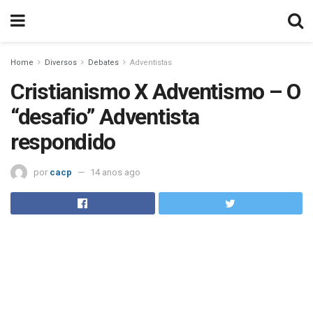
Home
Diversos
Debates
Adventistas
Cristianismo X Adventismo – O
“desafio” Adventista
respondido
por
cacp
14 anos ago