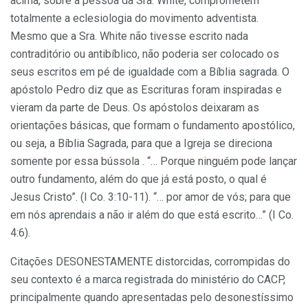
acima, sobre a pessoa da Sra. White, comprometem
totalmente a eclesiologia do movimento adventista.
Mesmo que a Sra. White não tivesse escrito nada
contraditório ou antibíblico, não poderia ser colocado os
seus escritos em pé de igualdade com a Bíblia sagrada. O
apóstolo Pedro diz que as Escrituras foram inspiradas e
vieram da parte de Deus. Os apóstolos deixaram as
orientações básicas, que formam o fundamento apostólico,
ou seja, a Bíblia Sagrada, para que a Igreja se direciona
somente por essa bússola . “… Porque ninguém pode lançar
outro fundamento, além do que já está posto, o qual é
Jesus Cristo”. (I Co. 3:10-11). “… por amor de vós; para que
em nós aprendais a não ir além do que está escrito…” (I Co.
4:6).
Citações DESONESTAMENTE distorcidas, corrompidas do
seu contexto é a marca registrada do ministério do CACP,
principalmente quando apresentadas pelo desonestíssimo