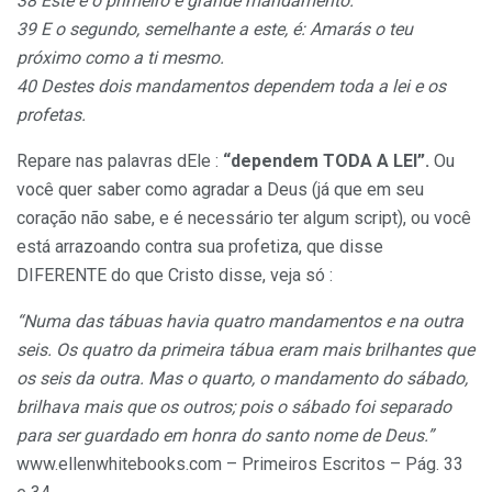
38 Este é o
primeiro e grande mandamento.
39 E o segundo, semelhante a este, é: Amarás o teu
próximo como a ti mesmo.
40 Destes dois mandamentos
dependem toda a lei
e os
profetas.
Repare nas palavras dEle :
“dependem TODA A LEI”.
Ou
você quer saber como agradar a Deus (já que em seu
coração não sabe, e é necessário ter algum script), ou você
está arrazoando contra sua profetiza, que disse
DIFERENTE do que Cristo disse, veja só :
“Numa das tábuas havia quatro mandamentos e na outra
seis. Os quatro da primeira tábua eram mais brilhantes que
os seis da outra. Mas o quarto, o mandamento do sábado,
brilhava mais que os outros; pois o sábado foi separado
para ser guardado em honra do santo nome de Deus.”
www.ellenwhitebooks.com – Primeiros Escritos – Pág. 33