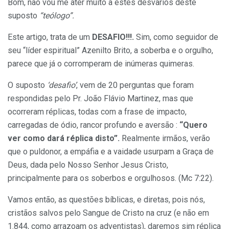
Bom, não vou me ater muito a estes desvarios deste
suposto
“teólogo”.
Este artigo, trata de um
DESAFIO!!!.
Sim, como seguidor de
seu “líder espiritual” Azenilto Brito, a soberba e o orgulho,
parece que já o corromperam de inúmeras quimeras.
O suposto
‘desafio’
, vem de 20 perguntas que foram
respondidas pelo Pr. João Flávio Martinez, mas que
ocorreram réplicas, todas com a frase de impacto,
carregadas de ódio, rancor profundo e aversão :
“Quero
ver como dará réplica disto”.
Realmente irmãos, verão
que o puldonor, a empáfia e a vaidade usurpam a Graça de
Deus, dada pelo Nosso Senhor Jesus Cristo,
principalmente para os soberbos e orgulhosos. (Mc 7:22).
Vamos então, as questões bíblicas, e diretas, pois nós,
cristãos salvos pelo Sangue de Cristo na cruz (e não em
1.844, como arrazoam os adventistas), daremos sim réplica