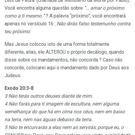
Leis de Pedra. (chamada de Ministério da Morte por Paulo).
Você encontra alguma questão sobre
“… amar o próximo
como a ti mesmo “
? A palavra “próximo”, você encontrará
apenas no versículo 16 :
Não dirás falso testemunho contra
teu próximo
Mas Jesus colocou isto de uma forma totalmente
diferente, alias, ele ALTEROU o próprio decálogo, quando
disse sobre os mandamentos, não concorda ? Caso não
concorde, colocarei aqui o mandamento dado por Deus aos
Judeus.
Exodo 20:3-8
3 Näo terás outros deuses diante de mim.
4 Näo farás para ti imagem de escultura, nem alguma
semelhança do que há em cima nos céus, nem em baixo
na terra, nem nas águas debaixo da terra.
5 Näo te encurvarás a elas nem as servirás; porque eu, o