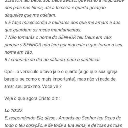
SENHOR teu Deus, sou Deus zeloso, que visito a iniqüidade
dos pais nos filhos, até a terceira e quarta geraçäo
daqueles que me odeiam.
6 E faço misericórdia a milhares dos que me amam e aos
que guardam os meus mandamentos.
7 Näo tomarás o nome do SENHOR teu Deus em väo;
porque o SENHOR näo terá por inocente o que tomar o seu
nome em väo.
8 Lembra-te do dia do sábado, para o santificar.
Ops… o versículo oitavo já é o quarto (algo que sua igreja
baseia-se como o mais importante), mas não vi nada de
amar seu próximo. Você vê ?
Veja o que agora Cristo diz :
Lc 10:27
E, respondendo Ele, disse : Amarás ao Senhor teu Deus de
todo o teu coração, e de toda a tua alma, e de toas as tuas