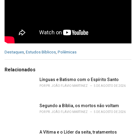
C
Destaques
,
Estudos Bíblicos
,
Polêmicas
a
t
e
Relacionados
g
o
Línguas e Batismo com o Espírito Santo
r
POR
PR. JOÃO FLÁVIO MARTINEZ
5 DE AGOSTO DE 2026
i
e
s
Segundo a Bíblia, os mortos não voltam
:
POR
PR. JOÃO FLÁVIO MARTINEZ
5 DE AGOSTO DE 2026
A Vítima e o Líder da seita, tratamentos