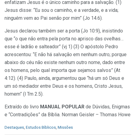
enfatizam Jesus é o único caminho para a salvação. (1)
Jesus disse: “Eu sou o caminho, e a verdade, e a vida;
ninguém vem ao Pai senão por mim” (Jo 14.6).
Jesus declarou também ser a porta (Jo 10:9), insistindo
que “o que não entra pela porta no aprisco das ovelhas…
esse é ladrão e salteador” (vj 1) (3) O apóstolo Pedro
acrescentou: “E não há salvação em nenhum outro; porque
abaixo do céu não existe nenhum outro nome, dado entre
os homens, pelo qual importa que sejamos salvos” (At
4:12). (4) Paulo, ainda, argumentou que “há um só Deus e
um só mediador entre Deus e os homens, Cristo Jesus,
homem” (l Tm 2.5).
Extraído do livro
MANUAL POPULAR
de Dúvidas, Enigmas
e “Contradições” da Bíblia. Norman Geisler – Thomas Howe
C
Destaques
,
Estudos Bíblicos
,
Missões
a