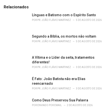
t
e
Relacionados
g
o
Línguas e Batismo com o Espírito Santo
r
POR
PR. JOÃO FLÁVIO MARTINEZ
5 DE AGOSTO DE 2026
i
e
s
Segundo a Bíblia, os mortos não voltam
:
POR
PR. JOÃO FLÁVIO MARTINEZ
5 DE AGOSTO DE 2026
A Vítima e o Líder da seita, tratamentos
diferentes!
POR
PR. JOÃO FLÁVIO MARTINEZ
3 DE AGOSTO DE 2026
É Fato: João Batista não era Elias
reencarnado
POR
PR. JOÃO FLÁVIO MARTINEZ
3 DE AGOSTO DE 2026
Como Deus Preservou Sua Palavra
POR
ENVIADO POR EMAIL
2 DE AGOSTO DE 2026