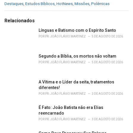
C
Destaques
,
Estudos Bíblicos
,
HotNews
,
Missões
,
Polêmicas
a
t
e
Relacionados
g
o
Línguas e Batismo com o Espírito Santo
r
POR
PR. JOÃO FLÁVIO MARTINEZ
5 DE AGOSTO DE 2026
i
e
s
Segundo a Bíblia, os mortos não voltam
:
POR
PR. JOÃO FLÁVIO MARTINEZ
5 DE AGOSTO DE 2026
A Vítima e o Líder da seita, tratamentos
diferentes!
POR
PR. JOÃO FLÁVIO MARTINEZ
3 DE AGOSTO DE 2026
É Fato: João Batista não era Elias
reencarnado
POR
PR. JOÃO FLÁVIO MARTINEZ
3 DE AGOSTO DE 2026