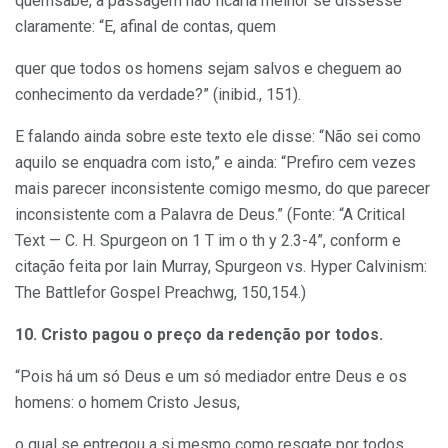
quemsabe, a passagem não ficaria melhor se dissesse
claramente: “E, afinal de contas, quem
quer que todos os homens sejam salvos e cheguem ao
conhecimento da verdade?” (inibid., 151).
E falando ainda sobre este texto ele disse: “Não sei como
aquilo se enquadra com isto,” e ainda: “Prefiro cem vezes
mais parecer inconsistente comigo mesmo, do que parecer
inconsistente com a Palavra de Deus.” (Fonte: “A Critical
Text — C. H. Spurgeon on 1 T im o th y 2.3-4”, conform e
citação feita por Iain Murray, Spurgeon vs. Hyper Calvinism:
The Battlefor Gospel Preachwg, 150,154.)
10. Cristo pagou o preço da redenção por todos.
“Pois há um só Deus e um só mediador entre Deus e os
homens: o homem Cristo Jesus,
o qual se entregou a si mesmo como resgate por todos.