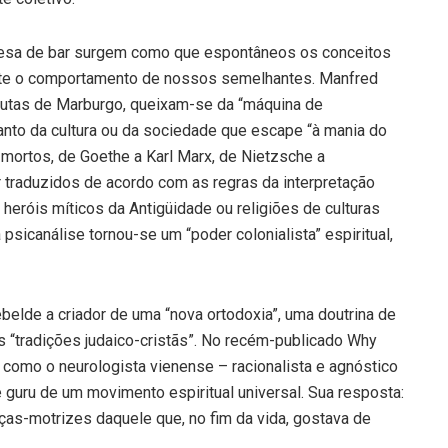
 mesa de bar surgem como que espontâneos os conceitos
nte o comportamento de nossos semelhantes. Manfred
eutas de Marburgo, queixam-se da “máquina de
canto da cultura ou da sociedade que escape “à mania do
 mortos, de Goethe a Karl Marx, de Nietzsche a
r traduzidos de acordo com as regras da interpretação
heróis míticos da Antigüidade ou religiões de culturas
psicanálise tornou-se um “poder colonialista” espiritual,
belde a criador de uma “nova ortodoxia”, uma doutrina de
s “tradições judaico-cristãs”. No recém-publicado Why
 como o neurologista vienense – racionalista e agnóstico
e guru de um movimento espiritual universal. Sua resposta:
s-motrizes daquele que, no fim da vida, gostava de