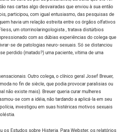
ão nas cartas algo desvairadas que enviou à sua então
ois, participou, com igual entusiasmo, das pesquisas de
em havia um relação estreita entre os órgãos olfativos
iess, um otorrinolaringologista , tratava distúrbios
impressionado com as dúbias experiências do colega que
livrar-se de patologias neuro-sexuais. Só se distanciou
ase perdido (matado?) uma paciente, vítima de uma
nsacionais. Outro colega, o clínico geral Josef Breuer,
moda no fin de siècle, que podia provocar paralisias ou
al não existe mais). Breuer queria curar mulheres
asmou-se com a idéia, não tardando a aplicá-la em seu
polícia, investigou em suas histéricas motivos sexuais
léstia.
u os Estudos sobre Histeria. Para Webster, os relatórios