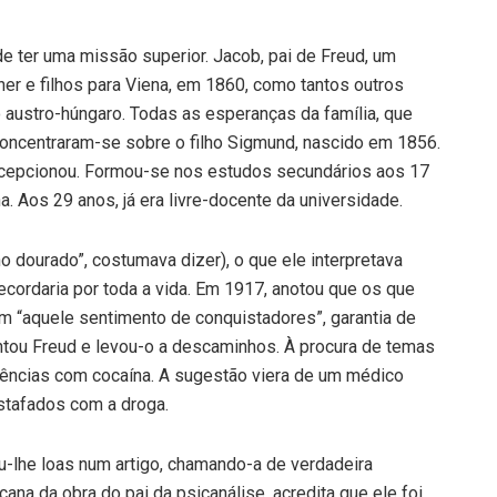
 ter uma missão superior. Jacob, pai de Freud, um
er e filhos para Viena, em 1860, como tantos outros
 austro-húngaro. Todas as esperanças da família, que
oncentraram-se sobre o filho Sigmund, nascido em 1856.
decepcionou. Formou-se nos estudos secundários aos 17
 Aos 29 anos, já era livre-docente da universidade.
 dourado”, costumava dizer), o que ele interpretava
ecordaria por toda a vida. Em 1917, anotou que os que
m “aquele sentimento de conquistadores”, garantia de
ntou Freud e levou-o a descaminhos. À procura de temas
iências com cocaína. A sugestão viera de um médico
estafados com a droga.
u-lhe loas num artigo, chamando-a de verdadeira
ana da obra do pai da psicanálise, acredita que ele foi