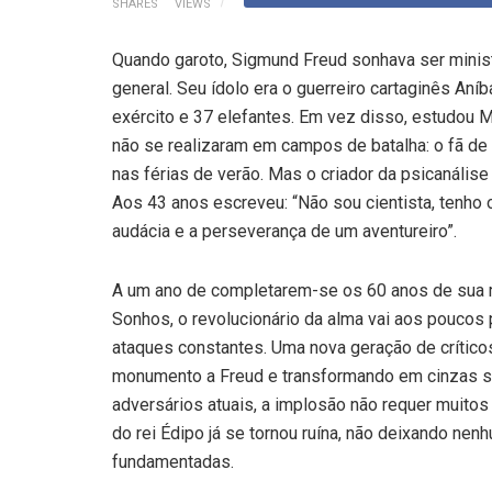
SHARES
VIEWS
Quando garoto, Sigmund Freud sonhava ser minis
general. Seu ídolo era o guerreiro cartaginês An
exército e 37 elefantes. Em vez disso, estudou M
não se realizaram em campos de batalha: o fã de
nas férias de verão. Mas o criador da psicanálise
Aos 43 anos escreveu: “Não sou cientista, tenho
audácia e a perseverança de um aventureiro”.
A um ano de completarem-se os 60 anos de sua m
Sonhos, o revolucionário da alma vai aos poucos
ataques constantes. Uma nova geração de críticos
monumento a Freud e transformando em cinzas sua
adversários atuais, a implosão não requer muitos 
do rei Édipo já se tornou ruína, não deixando nen
fundamentadas.