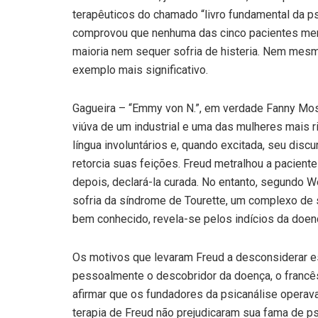
terapêuticos do chamado “livro fundamental da p
comprovou que nenhuma das cinco pacientes menci
maioria nem sequer sofria de histeria. Nem mes
exemplo mais significativo.
Gagueira – “Emmy von N.”, em verdade Fanny Mose
viúva de um industrial e uma das mulheres mais ri
língua involuntários e, quando excitada, seu disc
retorcia suas feições. Freud metralhou a paciente
depois, declará-la curada. No entanto, segundo W
sofria da síndrome de Tourette, um complexo de 
bem conhecido, revela-se pelos indícios da doen
Os motivos que levaram Freud a desconsiderar e
pessoalmente o descobridor da doença, o francês 
afirmar que os fundadores da psicanálise operava
terapia de Freud não prejudicaram sua fama de ps