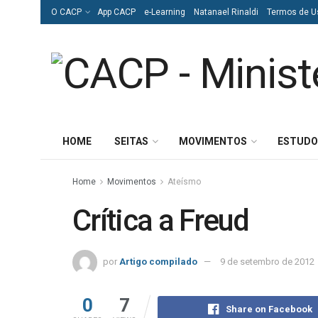
O CACP
App CACP
e-Learning
Natanael Rinaldi
Termos de U
HOME
SEITAS
MOVIMENTOS
ESTUDO
Home
Movimentos
Ateísmo
Crítica a Freud
por
Artigo compilado
9 de setembro de 2012
0
7
Share on Facebook