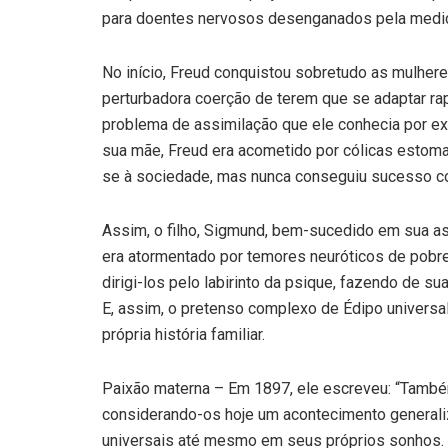
para doentes nervosos desenganados pela medici
No início, Freud conquistou sobretudo as mulhere
perturbadora coerção de terem que se adaptar ra
problema de assimilação que ele conhecia por exp
sua mãe, Freud era acometido por cólicas estomac
se à sociedade, mas nunca conseguiu sucesso c
Assim, o filho, Sigmund, bem-sucedido em sua a
era atormentado por temores neuróticos de pobre
dirigi-los pelo labirinto da psique, fazendo de su
E, assim, o pretenso complexo de Édipo universal,
própria história familiar.
Paixão materna – Em 1897, ele escreveu: “També
considerando-os hoje um acontecimento generaliz
universais até mesmo em seus próprios sonhos. 