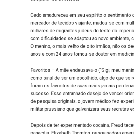
Cedo amadureceu em seu espírito o sentimento de
mercador de tecidos viajante, mudou-se com mulh
milhares de migrantes judeus do leste do império
com dificuldades se adaptou ao novo ambiente, c
O menino, o mais velho de oito irmãos, não os 
anos e com 24 anos tornou-se doutor em medicina.
Favoritos – A mãe endeusava-o (“Sigi, meu menino
como sinal de ser um escolhido, algo de que se r
foram os favoritos de suas mães jamais perderia
sucesso. Esse entranhado desejo de vencer orie
de pesquisa originais, o jovem médico fez exper
militar prussiano que galvanizara seus recrutas 
Depois de ter experimentado cocaína, Freud tece
panacéia. Elizabeth Thornton, pesquisadora americ