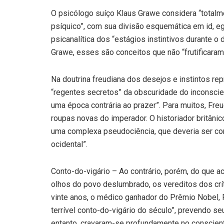
O psicólogo suíço Klaus Grawe considera “totalme
psíquico”, com sua divisão esquemática em id, e
psicanalítica dos “estágios instintivos durante o 
Grawe, esses são conceitos que não “frutificaram” 
Na doutrina freudiana dos desejos e instintos 
“regentes secretos” da obscuridade do inconscie
uma época contrária ao prazer”. Para muitos, Fr
roupas novas do imperador. O historiador britâni
uma complexa pseudociência, que deveria ser co
ocidental”.
Conto-do-vigário – Ao contrário, porém, do que a
olhos do povo deslumbrado, os vereditos dos crí
vinte anos, o médico ganhador do Prêmio Nobel, 
terrível conto-do-vigário do século”, prevendo s
entanto, cravaram-se profundamente no conscient