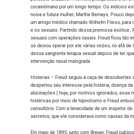
cocainômano por um longo tempo. Os indícios est
noiva e futura mulher, Martha Bernays. Pouco dep
um amigo médico chamado Wilhelm Fliess, para qu
e os sexuais. Partindo dessa premissa exótica , Fl
sexuais com operações nasais. Freud ficou tão 
se deixou operar por ele várias vezes, no afã de 
dessa sangrenta terapia sexual depois de ter qu
intervenção nasal malograda.
Histerias – Freud seguiu à caça de descobertas se
despertou seu interesse pela histeria, doença da 
alucinações ( hoje, por motivos ignorados, esse m
histéricas por meio de hipnotismo e Freud entusi
consultório. Com a tenacidade de um inspetor de 
secretos, que ele considerava como causas da mo
Em maio de 1895, junto com Breuer, Freud publico