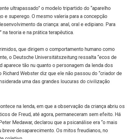
nte ultrapassado” o modelo tripartido do “aparelho
go e superego. O mesmo valeria para a concepção
desenvolvimento da criança: anal, oral e edipiano. Para
na teoria e na prática terapêutica.
reprimidos, que dirigem o comportamento humano como
nte, o Deutsche Universitätszeitung ressalta “ecos de
eud aparece tão nu quanto o personagem da lenda dos
co Richard Webster diz que ele não passou do “criador de
nsiderada uma das grandes loucuras do civilização
contece na lenda, em que a observação da criança abriu os
ticos de Freud, até agora, permaneceram sem efeito. Há
Peter Medawar, declarou que a psicanálise era “o mais
eu breve desaparecimento. Os mitos freudianos, no
e coletivo.