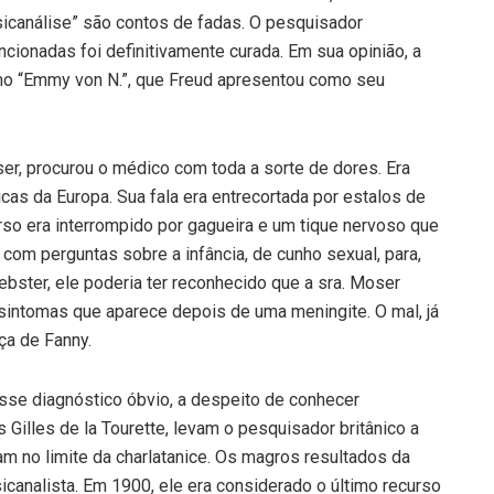
sicanálise” são contos de fadas. O pesquisador
onadas foi definitivamente curada. Em sua opinião, a
mo “Emmy von N.”, que Freud apresentou como seu
r, procurou o médico com toda a sorte de dores. Era
cas da Europa. Sua fala era entrecortada por estalos de
urso era interrompido por gagueira e um tique nervoso que
 com perguntas sobre a infância, de cunho sexual, para,
ebster, ele poderia ter reconhecido que a sra. Moser
sintomas que aparece depois de uma meningite. O mal, já
ça de Fanny.
sse diagnóstico óbvio, a despeito de conhecer
Gilles de la Tourette, levam o pesquisador britânico a
m no limite da charlatanice. Os magros resultados da
icanalista. Em 1900, ele era considerado o último recurso