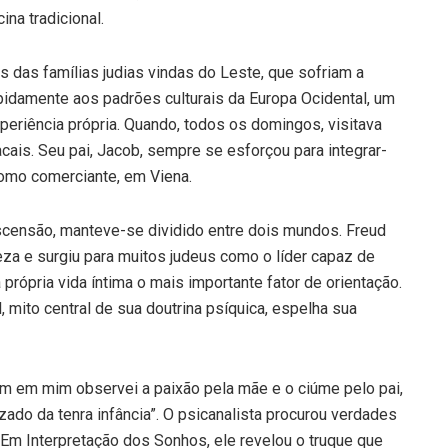
na tradicional.
s das famílias judias vindas do Leste, que sofriam a
pidamente aos padrões culturais da Europa Ocidental, um
eriência própria. Quando, todos os domingos, visitava
ais. Seu pai, Jacob, sempre se esforçou para integrar-
omo comerciante, em Viena.
scensão, manteve-se dividido entre dois mundos. Freud
za e surgiu para muitos judeus como o líder capaz de
a própria vida íntima o mais importante fator de orientação.
 mito central de sua doutrina psíquica, espelha sua
m em mim observei a paixão pela mãe e o ciúme pelo pai,
ado da tenra infância”. O psicanalista procurou verdades
Em Interpretação dos Sonhos, ele revelou o truque que