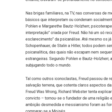
Nas brigas familiares, na TV, nas conversas de
básicos que interpretam ou condenam socialme
Pohlen e Margarethe Bautz-Holzherr, psicoterap
interpretação” criada por Freud. Não há um só re
esclarecimento” da psicanálise. Até mesmo os já
Schopenhauer, de Stalin a Hitler, todos podem se
psicanalítica, das quais não escapam nem sequer 
estrangeiras. Segundo Pohlen e Bautz-Holzherr, a 
subjugando todo o mundo.
Tal como outros iconoclastas, Freud passou de re
salvação terrena, que ostenta claros aspectos da
Freud Was Wrong, Richard Webster tenta explicar
convicto – tornou-se o fundador de uma religião 
ambição desmedida e messianismo foram as força
comparar-se a Moisés.