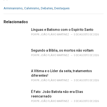
C
Arminianismo
,
Calvinismo
,
Debates
,
Destaques
a
t
e
Relacionados
g
o
Línguas e Batismo com o Espírito Santo
r
POR
PR. JOÃO FLÁVIO MARTINEZ
5 DE AGOSTO DE 2026
i
e
s
Segundo a Bíblia, os mortos não voltam
:
POR
PR. JOÃO FLÁVIO MARTINEZ
5 DE AGOSTO DE 2026
A Vítima e o Líder da seita, tratamentos
diferentes!
POR
PR. JOÃO FLÁVIO MARTINEZ
3 DE AGOSTO DE 2026
É Fato: João Batista não era Elias
reencarnado
POR
PR. JOÃO FLÁVIO MARTINEZ
3 DE AGOSTO DE 2026