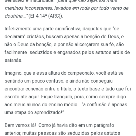
sensatez e maturidade:
“para que não sejamos mais
meninos inconstantes, levados em roda por todo vento de
doutrina…”
(Ef 4.14ª (ARC)).
Infelizmente uma parte significativa, daqueles que “se
declaram” cristãos, buscam apenas a benção de Deus, e
não o Deus da benção, e por não alicerçarem sua fé, são
facilmente seduzidos e enganados pelos astutos ardis de
satanás.
Imagino, que a essa altura do campeonato, você está se
sentindo um pouco confuso, e ainda não conseguiu
encontrar conexão entre o título, o texto base e tudo que foi
escrito até aqui!. Fique tranqüilo, pois, como sempre digo
aos meus alunos do ensino médio… “a confusão é apenas
uma etapa do aprendizado!”
Bem vamos lá! Como já havia dito em um parágrafo
anterior, muitas pessoas são seduzidas pelos astutos