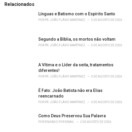
e
Relacionados
g
o
Línguas e Batismo com o Espírito Santo
r
POR
PR. JOÃO FLÁVIO MARTINEZ
5 DE AGOSTO DE 2026
i
e
s
Segundo a Bíblia, os mortos não voltam
:
POR
PR. JOÃO FLÁVIO MARTINEZ
5 DE AGOSTO DE 2026
A Vítima e o Líder da seita, tratamentos
diferentes!
POR
PR. JOÃO FLÁVIO MARTINEZ
3 DE AGOSTO DE 2026
É Fato: João Batista não era Elias
reencarnado
POR
PR. JOÃO FLÁVIO MARTINEZ
3 DE AGOSTO DE 2026
Como Deus Preservou Sua Palavra
POR
ENVIADO POR EMAIL
2 DE AGOSTO DE 2026