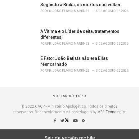
Segundo a Bíblia, os mortos não voltam
POR
PR. JOÃO FLÁVIO MARTINEZ
5 DE AGOSTO DE 2026
A Vítima e o Líder da seita, tratamentos
diferentes!
POR
PR. JOÃO FLÁVIO MARTINEZ
3 DE AGOSTO DE 2026
É Fato: João Batista não era Elias
reencarnado
POR
PR. JOÃO FLÁVIO MARTINEZ
3 DE AGOSTO DE 2026
VOLTAR AO TOPO
© 2022 CACP - Ministério Apologético. Todos os direitos
reservados. Desenvolvimento e Hospedagem by
M31 Tecnologia
.
Sair da versão mobile