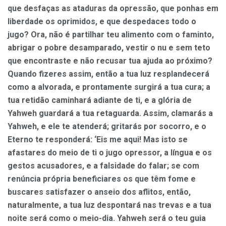
que desfaças as ataduras da opressão, que ponhas em
liberdade os oprimidos, e que despedaces todo o
jugo? Ora, não é partilhar teu alimento com o faminto,
abrigar o pobre desamparado, vestir o nu e sem teto
que encontraste e não recusar tua ajuda ao próximo?
Quando fizeres assim, então a tua luz resplandecerá
como a alvorada, e prontamente surgirá a tua cura; a
tua retidão caminhará adiante de ti, e a glória de
Yahweh guardará a tua retaguarda. Assim, clamarás a
Yahweh, e ele te atenderá; gritarás por socorro, e o
Eterno te responderá: ‘Eis me aqui! Mas isto se
afastares do meio de ti o jugo opressor, a língua e os
gestos acusadores, e a falsidade do falar; se com
renúncia própria beneficiares os que têm fome e
buscares satisfazer o anseio dos aflitos, então,
naturalmente, a tua luz despontará nas trevas e a tua
noite será como o meio-dia. Yahweh será o teu guia