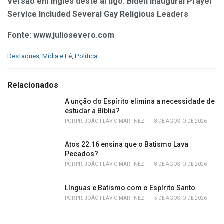
Versão em inglês deste artigo:
Biden Inaugural
Prayer
Service Included Several Gay Religious Leaders
Fonte:
www.juliosevero.com
C
Destaques
,
Mídia e Fé
,
Política
a
t
e
Relacionados
g
o
A unção do Espírito elimina a necessidade de
r
estudar a Bíblia?
i
POR
PR. JOÃO FLÁVIO MARTINEZ
8 DE AGOSTO DE 2026
e
s
Atos 22.16 ensina que o Batismo Lava
:
Pecados?
POR
PR. JOÃO FLÁVIO MARTINEZ
8 DE AGOSTO DE 2026
Línguas e Batismo com o Espírito Santo
POR
PR. JOÃO FLÁVIO MARTINEZ
5 DE AGOSTO DE 2026