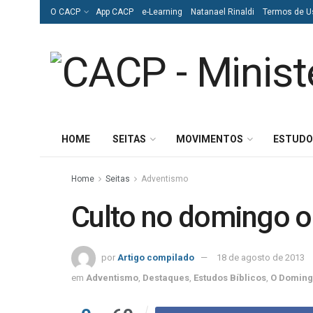
O CACP
App CACP
e-Learning
Natanael Rinaldi
Termos de U
HOME
SEITAS
MOVIMENTOS
ESTUDO
Home
Seitas
Adventismo
Culto no domingo o
por
Artigo compilado
18 de agosto de 2013
em
Adventismo
,
Destaques
,
Estudos Bíblicos
,
O Domin