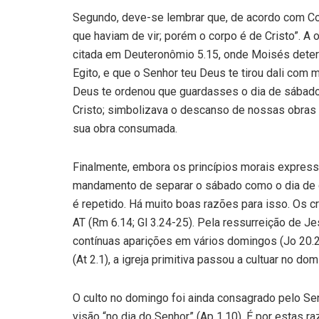
Segundo, deve-se lembrar que, de acordo com C
que haviam de vir; porém o corpo é de Cristo”. 
citada em Deuteronômio 5.15, onde Moisés determ
Egito, e que o Senhor teu Deus te tirou dali com
Deus te ordenou que guardasses o dia de sábado
Cristo; simbolizava o descanso de nossas obras
sua obra consumada.
Finalmente, embora os princípios morais expre
mandamento de separar o sábado como o dia de 
é repetido. Há muito boas razões para isso. Os 
AT (Rm 6.14; Gl 3.24-25). Pela ressurreição de Je
contínuas aparições em vários domingos (Jo 20.2
(At 2.1), a igreja primitiva passou a cultuar no do
O culto no domingo foi ainda consagrado pelo Se
visão “no dia do Senhor” (Ap 1.10). É por estas 