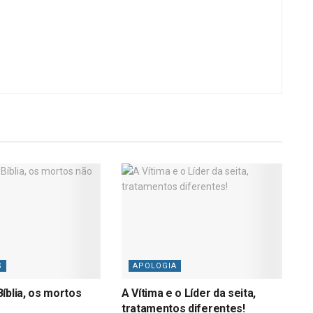
S
APOLOGIA
íblia, os mortos
A Vítima e o Líder da seita,
tratamentos diferentes!