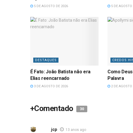
5 DE AGOSTO DE 2026
5 DE AGOSTO 
DESTAQUES
CREDOS HI
É Fato: João Batista não era
Como Deus
Elias reencarnado
Palavra
3 DE AGOSTO DE 2026
2 DE AGOSTO 
+Comentado
30
jcp
13 anos ago