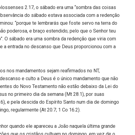
olossenses 2.17, o sábado era uma “sombra das coisas
A observância do sábado estava associada com a redenção
inou: “porque te lembrarás que foste servo na terra do
 mão poderosa, e braço estendido; pelo que o Senhor teu
”. O sábado era uma sombra da redenção que viria com
 e a entrada no descanso que Deus proporcionou com a
ssos nos mandamentos sejam reafirmados no NT,
descanso e culto a Deus é o único mandamento que não
crentes do Novo Testamento não estão debaixo da Lei do
sus no primeiro dia da semana (Mt 28.1), por suas
6), e pela descida do Espírito Santo num dia de domingo
mingo, regularmente (At 20.7; 1 Co 16.2).
nhor quando ele apareceu a João naquela última grande
razões que os cristãos cultuam no domingo, em vez de o