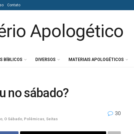
so
Contato
S BÍBLICOS
DIVERSOS
MATERIAIS APOLOGÉTICOS
u no sábado?
30
go
,
O Sábado
,
Polêmicas
,
Seitas