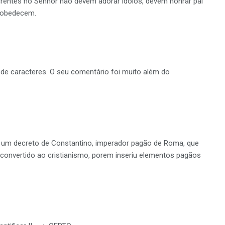
entes no Senhor não devem adorar ídolos, devem honrar pai
m obedecem.
 caracteres. O seu comentário foi muito além do
 um decreto de Constantino, imperador pagão de Roma, que
 convertido ao cristianismo, porem inseriu elementos pagãos