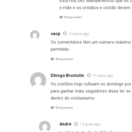
Está nos Dez Mandamentos que os cr
e mãe e os cristãos e cristãs deve
Responder
cacp
13 anos ago
Os comentários têm um número máximo de
permitido.
Responder
Dhiogo Brustolin
13 anos ago
Os cristões hoje cultuam no domingo por
para ganhar mais seguidores disse ter se
dentro do cristianismo.
Responder
André
13 anos ago