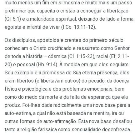
muito menos um fim em si mesma e muito mais um passo
preliminar que capacita o cristão a conseguir a libertação
(Gl. 5:1) e a maturidade espiritual, deixando de lado a forma
egoísta e infantil de viver (I Co. 13:11-12).
Os discípulos, apóstolos e crentes do primeiro século
conheciam o Cristo crucificado e ressurreto como Senhor
de toda a história – cósmica (Cl. 1:15-23), racial (Ef. 2:11-
20) e pessoal (Hb. 9:14). À medida em que eles seguiam
Seu exemplo e a promessa de Sua eterna presença, eles
eram libertos (e libertavam outros) do pecado, da doença
física e psicológica e dos problemas emocionais, bem
como do medo da morte e da falta de esperança que ela
produz. Foi-lhes dada radicalmente uma nova base para a
auto-estima, a qual não está baseada na mentira, ira ou
outras formas de auto-afirmação. Esta nova base desafiou
tanto a religião farisaica como sensualidade desenfreada.