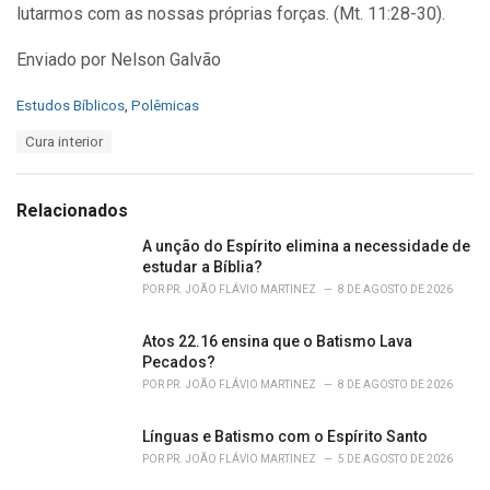
lutarmos com as nossas próprias forças. (Mt. 11:28-30).
Enviado por Nelson Galvão
C
Estudos Bíblicos
,
Polêmicas
a
T
Cura interior
t
a
e
g
g
s
o
Relacionados
:
r
i
A unção do Espírito elimina a necessidade de
e
estudar a Bíblia?
s
POR
PR. JOÃO FLÁVIO MARTINEZ
8 DE AGOSTO DE 2026
:
Atos 22.16 ensina que o Batismo Lava
Pecados?
POR
PR. JOÃO FLÁVIO MARTINEZ
8 DE AGOSTO DE 2026
Línguas e Batismo com o Espírito Santo
POR
PR. JOÃO FLÁVIO MARTINEZ
5 DE AGOSTO DE 2026