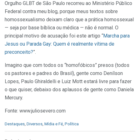
Orgulho GLBT de São Paulo recorreu ao Ministério Público
Federal contra meu blog, porque meus textos sobre
homossexualismo deixam claro que a prática homossexual
— seja por base bíblica ou médica — não é normal. O
principal motivo de acusação foi este artigo “
Marcha para
Jesus ou Parada Gay: Quem é realmente vítima de
preconceito?
”.
Imagino que com todos os “homofóbicos” presos (todos
os pastores e padres do Brasil), gente como Denílson
Lopes, Paulo Ghiraldelli e Luiz Mott estará livre para fazer
o que quiser, debaixo dos aplausos de gente como Daniela
Mercury.
Fonte: www.juliosevero.com
C
Destaques
,
Diversos
,
Mídia e Fé
,
Política
a
t