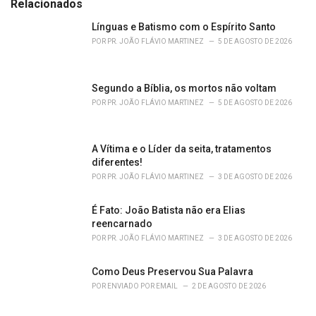
e
Relacionados
g
o
Línguas e Batismo com o Espírito Santo
r
POR
PR. JOÃO FLÁVIO MARTINEZ
5 DE AGOSTO DE 2026
i
e
s
Segundo a Bíblia, os mortos não voltam
:
POR
PR. JOÃO FLÁVIO MARTINEZ
5 DE AGOSTO DE 2026
A Vítima e o Líder da seita, tratamentos
diferentes!
POR
PR. JOÃO FLÁVIO MARTINEZ
3 DE AGOSTO DE 2026
É Fato: João Batista não era Elias
reencarnado
POR
PR. JOÃO FLÁVIO MARTINEZ
3 DE AGOSTO DE 2026
Como Deus Preservou Sua Palavra
POR
ENVIADO POR EMAIL
2 DE AGOSTO DE 2026