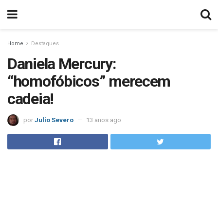
Home
Destaques
Daniela Mercury:
“homofóbicos” merecem
cadeia!
por
Julio Severo
13 anos ago