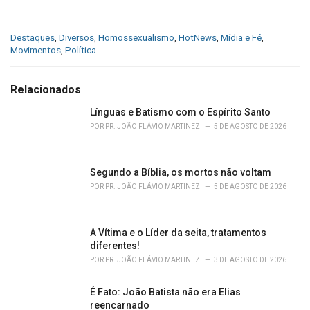
C
Destaques
,
Diversos
,
Homossexualismo
,
HotNews
,
Mídia e Fé
,
a
Movimentos
,
Política
t
e
g
Relacionados
o
r
Línguas e Batismo com o Espírito Santo
i
POR
PR. JOÃO FLÁVIO MARTINEZ
5 DE AGOSTO DE 2026
e
s
:
Segundo a Bíblia, os mortos não voltam
POR
PR. JOÃO FLÁVIO MARTINEZ
5 DE AGOSTO DE 2026
A Vítima e o Líder da seita, tratamentos
diferentes!
POR
PR. JOÃO FLÁVIO MARTINEZ
3 DE AGOSTO DE 2026
É Fato: João Batista não era Elias
reencarnado