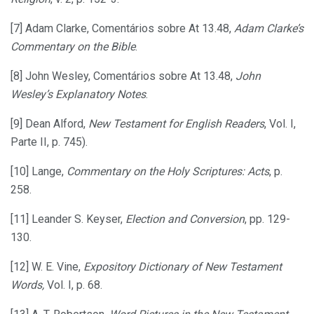
[7] Adam Clarke, Comentários sobre At 13.48,
Adam Clarke’s
Commentary on the Bible
.
[8] John Wesley, Comentários sobre At 13.48,
John
Wesley’s Explanatory Notes
.
[9] Dean Alford,
New Testament for English Readers
, Vol. I,
Parte II, p. 745).
[10] Lange,
Commentary on the Holy Scriptures: Acts
, p.
258.
[11] Leander S. Keyser,
Election and Conversion
, pp. 129-
130.
[12] W. E. Vine,
Expository Dictionary of New Testament
Words,
Vol. I, p. 68.