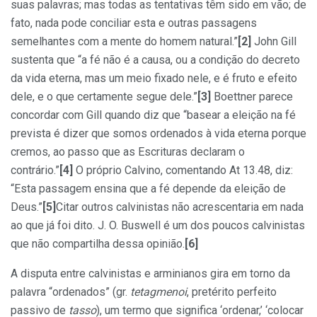
suas palavras; mas todas as tentativas têm sido em vão; de
fato, nada pode conciliar esta e outras passagens
semelhantes com a mente do homem natural.”
[2]
John Gill
sustenta que “a fé não é a causa, ou a condição do decreto
da vida eterna, mas um meio fixado nele, e é fruto e efeito
dele, e o que certamente segue dele.”
[3]
Boettner parece
concordar com Gill quando diz que “basear a eleição na fé
prevista é dizer que somos ordenados à vida eterna porque
cremos, ao passo que as Escrituras declaram o
contrário.”
[4]
O próprio Calvino, comentando At 13.48, diz:
“Esta passagem ensina que a fé depende da eleição de
Deus.”
[5]
Citar outros calvinistas não acrescentaria em nada
ao que já foi dito. J. O. Buswell é um dos poucos calvinistas
que não compartilha dessa opinião.
[6]
A disputa entre calvinistas e arminianos gira em torno da
palavra “ordenados” (gr.
tetagmenoi
, pretérito perfeito
passivo de
tasso
), um termo que significa ‘ordenar,’ ‘colocar