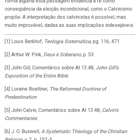
forma alguma esta passagem evidencia a fé como
conseqüência da eleição incondicional, como o Calvinismo
propõe. A interpretação dos calvinistas é possível, mas
muito improvável, dadas as suas implicações indesejáveis.
[1] Louis Berkhof,
Teologia Sistemática
, pg. 116, 471.
[2] Arthur W. Pink,
Deus é Soberano
, p. 53.
[3] John Gill, Comentários sobre At 13.48,
John Gill’s
Exposition of the Entire Bible
.
[4] Loraine Boettner,
The Reformed Doctrine of
Predestination
.
[5] John Calvin, Comentários sobre At 13.48,
Calvin’s
Commentaries
.
[6] J. O. Buswell,
A Systematic Theology of the Christian
Religion
, v. 2, p. 152-3.