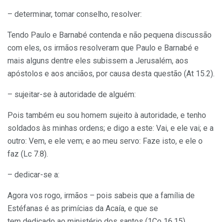
– determinar, tomar conselho, resolver:
Tendo Paulo e Barnabé contenda e não pequena discussão
com eles, os irmãos
resolveram
que Paulo e Barnabé e
mais alguns dentre eles subissem a Jerusalém, aos
apóstolos e aos anciãos, por causa desta questão (At 15.2).
– sujeitar-se à autoridade de alguém:
Pois também eu sou homem
sujeito
à autoridade, e tenho
soldados às minhas ordens; e digo a este: Vai, e ele vai; e a
outro: Vem, e ele vem; e ao meu servo: Faze isto, e ele o
faz (Lc 7.8).
– dedicar-se a:
Agora vos rogo, irmãos – pois sabeis que a família de
Estéfanas é as primícias da Acaía, e que se
tem
dedicado
ao ministério dos santos (1Co 16.15).