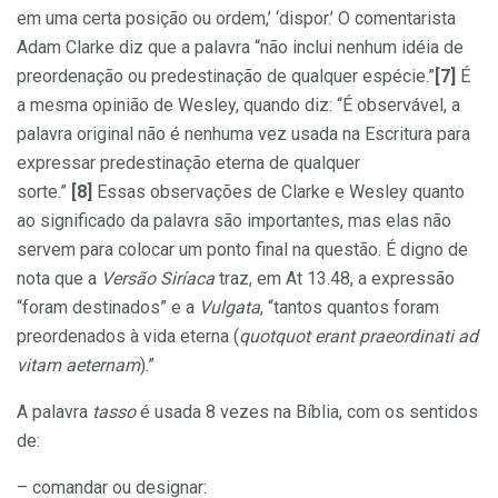
em uma certa posição ou ordem,’ ‘dispor.’ O comentarista
Adam Clarke diz que a palavra “não inclui nenhum idéia de
preordenação ou predestinação de qualquer espécie.”
[7]
É
a mesma opinião de Wesley, quando diz: “É observável, a
palavra original não é nenhuma vez usada na Escritura para
expressar predestinação eterna de qualquer
sorte.”
[8]
Essas observações de Clarke e Wesley quanto
ao significado da palavra são importantes, mas elas não
servem para colocar um ponto final na questão. É digno de
nota que a
Versão Siríaca
traz, em At 13.48, a expressão
“foram destinados” e a
Vulgata
, “tantos quantos foram
preordenados à vida eterna (
quotquot erant praeordinati ad
vitam aeternam
).”
A palavra
tasso
é usada 8 vezes na Bíblia, com os sentidos
de:
– comandar ou designar: