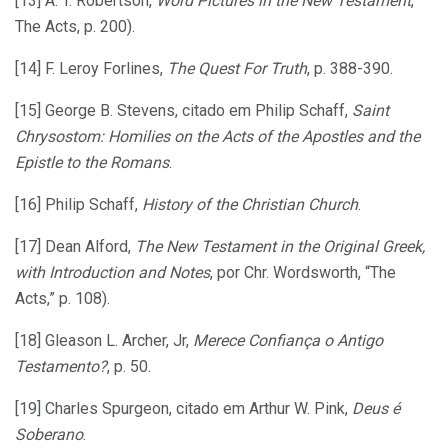
[13] A. T. Robertson,
Word Pictures in the New Testament
,
The Acts, p. 200).
[14] F. Leroy Forlines,
The Quest For Truth
, p. 388-390.
[15] George B. Stevens, citado em Philip Schaff,
Saint
Chrysostom: Homilies on the Acts of the Apostles and the
Epistle to the Romans
.
[16] Philip Schaff,
History of the Christian Church
.
[17] Dean Alford,
The New Testament in the Original Greek,
with Introduction and Notes
, por Chr. Wordsworth, “The
Acts,” p. 108).
[18] Gleason L. Archer, Jr,
Merece Confiança o Antigo
Testamento?
, p. 50.
[19] Charles Spurgeon, citado em Arthur W. Pink,
Deus é
Soberano
.