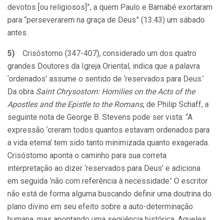
devotos [ou religiosos]”, a quem Paulo e Barnabé exortaram
para “perseverarem na graça de Deus” (13.43) um sábado
antes.
5)
Crisóstomo (347-407), considerado um dos quatro
grandes Doutores da Igreja Oriental, indica que a palavra
‘ordenados’ assume o sentido de ‘reservados para Deus.’
Da obra
Saint Chrysostom: Homilies on the Acts of the
Apostles and the Epistle to the Romans
, de Philip Schaff, a
seguinte nota de George B. Stevens pode ser vista: “A
expressão ‘creram todos quantos estavam ordenados para
a vida eterna’ tem sido tanto minimizada quanto exagerada.
Crisóstomo aponta o caminho para sua correta
interpretação ao dizer ‘reservados para Deus’ e adiciona
em seguida ‘não com referência à necessidade.’ O escritor
não está de forma alguma buscando definir uma doutrina do
plano divino em seu efeito sobre a auto-determinação
humana, mas apontando uma seqüência histórica. Aqueles