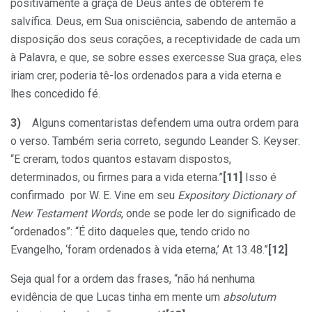
positivamente à graça de Deus antes de obterem fé
salvífica. Deus, em Sua onisciência, sabendo de antemão a
disposição dos seus corações, a receptividade de cada um
à Palavra, e que, se sobre esses exercesse Sua graça, eles
iriam crer, poderia tê-los ordenados para a vida eterna e
lhes concedido fé.
3)
Alguns comentaristas defendem uma outra ordem para
o verso. Também seria correto, segundo Leander S. Keyser:
“E creram, todos quantos estavam dispostos,
determinados, ou firmes para a vida eterna.”
[11]
Isso é
confirmado por W. E. Vine em seu
Expository Dictionary of
New Testament Words
, onde se pode ler do significado de
“ordenados”: “É dito daqueles que, tendo crido no
Evangelho, ‘foram ordenados à vida eterna,’ At 13.48.”
[12]
Seja qual for a ordem das frases, “não há nenhuma
evidência de que Lucas tinha em mente um
absolutum