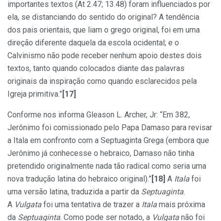
importantes textos (At 2.47; 13.48) foram influenciados por
ela, se distanciando do sentido do original? A tendência
dos pais orientais, que liam o grego original, foi em uma
direção diferente daquela da escola ocidental; e o
Calvinismo não pode receber nenhum apoio destes dois
textos, tanto quando colocados diante das palavras
originais da inspiração como quando esclarecidos pela
Igreja primitiva.”
[17]
Conforme nos informa Gleason L. Archer, Jr: “Em 382,
Jerônimo foi comissionado pelo Papa Damaso para revisar
a Itala em confronto com a Septuaginta Grega (embora que
Jerônimo já conhecesse o hebraico, Damaso não tinha
pretendido originalmente nada tão radical como seria uma
nova tradução latina do hebraico original).”
[18]
A
Itala
foi
uma versão latina, traduzida a partir da
Septuaginta
.
A
Vulgata
foi uma tentativa de trazer a
Itala
mais próxima
da
Septuaginta
. Como pode ser notado, a
Vulgata
não foi