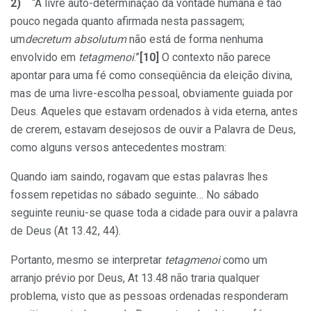
2)
“A livre auto-determinação da vontade humana é tão
pouco negada quanto afirmada nesta passagem;
um
decretum absolutum
não está de forma nenhuma
envolvido em
tetagmenoi
.”
[10]
O contexto não parece
apontar para uma fé como conseqüência da eleição divina,
mas de uma livre-escolha pessoal, obviamente guiada por
Deus. Aqueles que estavam ordenados à vida eterna, antes
de crerem, estavam desejosos de ouvir a Palavra de Deus,
como alguns versos antecedentes mostram:
Quando iam saindo, rogavam que estas palavras lhes
fossem repetidas no sábado seguinte… No sábado
seguinte reuniu-se quase toda a cidade para ouvir a palavra
de Deus (At 13.42, 44).
Portanto, mesmo se interpretar
tetagmenoi
como um
arranjo prévio por Deus, At 13.48 não traria qualquer
problema, visto que as pessoas ordenadas responderam