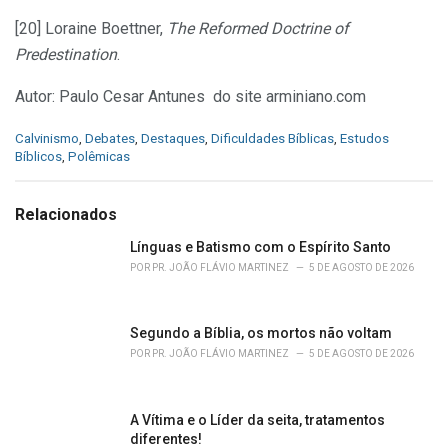
[20] Loraine Boettner,
The Reformed Doctrine of
Predestination
.
Autor: Paulo Cesar Antunes do site arminiano.com
C
Calvinismo
,
Debates
,
Destaques
,
Dificuldades Bíblicas
,
Estudos
a
Bíblicos
,
Polêmicas
t
e
g
Relacionados
o
r
Línguas e Batismo com o Espírito Santo
i
POR
PR. JOÃO FLÁVIO MARTINEZ
5 DE AGOSTO DE 2026
e
s
:
Segundo a Bíblia, os mortos não voltam
POR
PR. JOÃO FLÁVIO MARTINEZ
5 DE AGOSTO DE 2026
A Vítima e o Líder da seita, tratamentos
diferentes!