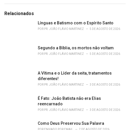
a
t
e
Relacionados
g
o
Línguas e Batismo com o Espírito Santo
r
POR
PR. JOÃO FLÁVIO MARTINEZ
5 DE AGOSTO DE 2026
i
e
s
Segundo a Bíblia, os mortos não voltam
:
POR
PR. JOÃO FLÁVIO MARTINEZ
5 DE AGOSTO DE 2026
A Vítima e o Líder da seita, tratamentos
diferentes!
POR
PR. JOÃO FLÁVIO MARTINEZ
3 DE AGOSTO DE 2026
É Fato: João Batista não era Elias
reencarnado
POR
PR. JOÃO FLÁVIO MARTINEZ
3 DE AGOSTO DE 2026
Como Deus Preservou Sua Palavra
POR
ENVIADO POR EMAIL
2 DE AGOSTO DE 2026