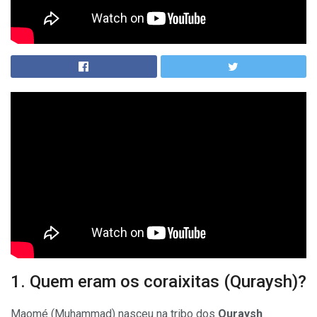
1. Quem eram os coraixitas (Quraysh)?
Maomé (Muhammad) nasceu na tribo dos
Quraysh