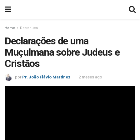
Home
Destaques
Declarações de uma
Muçulmana sobre Judeus e
Cristãos
por
Pr. João Flávio Martinez
2 meses ago