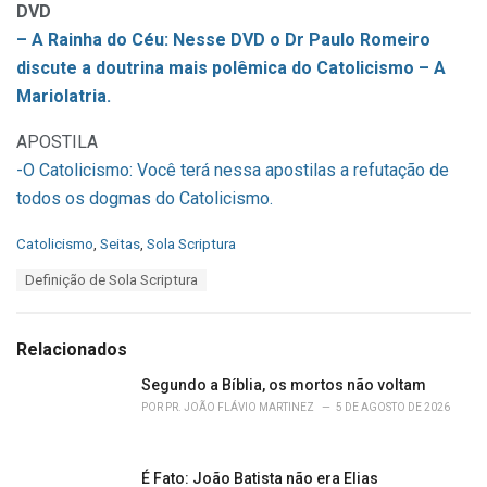
DVD
– A Rainha do Céu: Nesse DVD o Dr Paulo Romeiro
discute a doutrina mais polêmica do Catolicismo – A
Mariolatria.
APOSTILA
-O Catolicismo: Você terá nessa apostilas a refutação de
todos os dogmas do Catolicismo.
C
Catolicismo
,
Seitas
,
Sola Scriptura
a
T
Definição de Sola Scriptura
t
a
e
g
g
s
o
Relacionados
:
r
i
Segundo a Bíblia, os mortos não voltam
e
POR
PR. JOÃO FLÁVIO MARTINEZ
5 DE AGOSTO DE 2026
s
:
É Fato: João Batista não era Elias