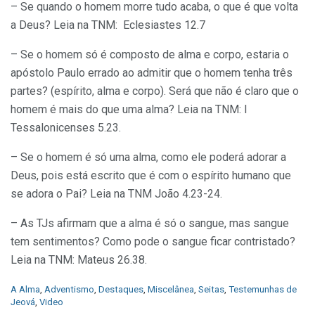
– Se quando o homem morre tudo acaba, o que é que volta
a Deus? Leia na TNM: Eclesiastes 12.7
– Se o homem só é composto de alma e corpo, estaria o
apóstolo Paulo errado ao admitir que o homem tenha três
partes? (espírito, alma e corpo). Será que não é claro que o
homem é mais do que uma alma? Leia na TNM: I
Tessalonicenses 5.23.
– Se o homem é só uma alma, como ele poderá adorar a
Deus, pois está escrito que é com o espírito humano que
se adora o Pai? Leia na TNM João 4.23-24.
– As TJs afirmam que a alma é só o sangue, mas sangue
tem sentimentos? Como pode o sangue ficar contristado?
Leia na TNM: Mateus 26.38.
C
A Alma
,
Adventismo
,
Destaques
,
Miscelânea
,
Seitas
,
Testemunhas de
a
Jeová
,
Video
t