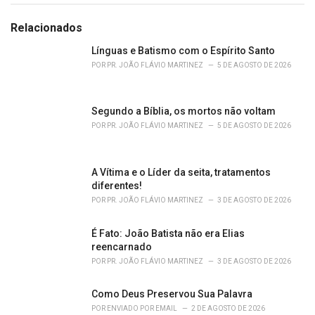
e
g
Relacionados
o
r
Línguas e Batismo com o Espírito Santo
i
POR
PR. JOÃO FLÁVIO MARTINEZ
5 DE AGOSTO DE 2026
e
s
:
Segundo a Bíblia, os mortos não voltam
POR
PR. JOÃO FLÁVIO MARTINEZ
5 DE AGOSTO DE 2026
A Vítima e o Líder da seita, tratamentos
diferentes!
POR
PR. JOÃO FLÁVIO MARTINEZ
3 DE AGOSTO DE 2026
É Fato: João Batista não era Elias
reencarnado
POR
PR. JOÃO FLÁVIO MARTINEZ
3 DE AGOSTO DE 2026
Como Deus Preservou Sua Palavra
POR
ENVIADO POR EMAIL
2 DE AGOSTO DE 2026