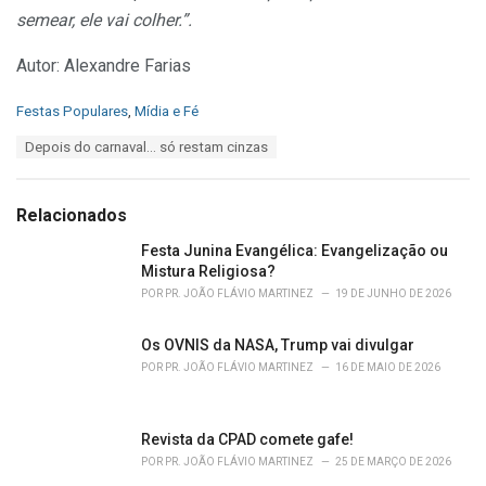
semear, ele vai colher.”.
Autor: Alexandre Farias
C
Festas Populares
,
Mídia e Fé
a
T
Depois do carnaval... só restam cinzas
t
a
e
g
g
s
o
Relacionados
:
r
i
Festa Junina Evangélica: Evangelização ou
e
Mistura Religiosa?
s
POR
PR. JOÃO FLÁVIO MARTINEZ
19 DE JUNHO DE 2026
:
Os OVNIS da NASA, Trump vai divulgar
POR
PR. JOÃO FLÁVIO MARTINEZ
16 DE MAIO DE 2026
Revista da CPAD comete gafe!
POR
PR. JOÃO FLÁVIO MARTINEZ
25 DE MARÇO DE 2026