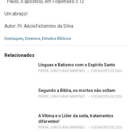
Paulo, o apóstolo, em Filipenses 3.12
Um abraço!
Autor: Pr. AécioFelismino da Silva
C
Destaques
,
Diversos
,
Estudos Bíblicos
a
t
e
Relacionados
g
o
Línguas e Batismo com o Espírito Santo
r
POR
PR. JOÃO FLÁVIO MARTINEZ
5 DE AGOSTO DE 2026
i
e
s
Segundo a Bíblia, os mortos não voltam
:
POR
PR. JOÃO FLÁVIO MARTINEZ
5 DE AGOSTO DE 2026
A Vítima e o Líder da seita, tratamentos
diferentes!
POR
PR. JOÃO FLÁVIO MARTINEZ
3 DE AGOSTO DE 2026