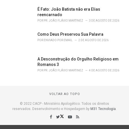
É Fato: João Batista não era Elias
reencarnado
POR
PR. JOÃO FLÁVIO MARTINEZ
3 DE AGOSTO DE 2026
Como Deus Preservou Sua Palavra
POR
ENVIADO POR EMAIL
2 DE AGOSTO DE 2026
A Desconstrução do Orgulho Religioso em
Romanos 3
POR
PR. JOÃO FLÁVIO MARTINEZ
4 DE AGOSTO DE 2026
VOLTAR AO TOPO
© 2022 CACP - Ministério Apologético. Todos os direitos
reservados. Desenvolvimento e Hospedagem by
M31 Tecnologia
.