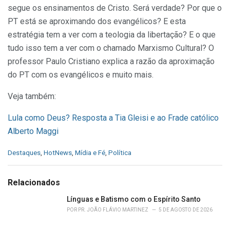
segue os ensinamentos de Cristo. Será verdade? Por que o
PT está se aproximando dos evangélicos? E esta
estratégia tem a ver com a teologia da libertação? E o que
tudo isso tem a ver com o chamado Marxismo Cultural? O
professor Paulo Cristiano explica a razão da aproximação
do PT com os evangélicos e muito mais.
Veja também:
Lula como Deus? Resposta a Tia Gleisi e ao Frade católico
Alberto Maggi
C
Destaques
,
HotNews
,
Mídia e Fé
,
Política
a
t
e
Relacionados
g
o
Línguas e Batismo com o Espírito Santo
r
POR
PR. JOÃO FLÁVIO MARTINEZ
5 DE AGOSTO DE 2026
i
e