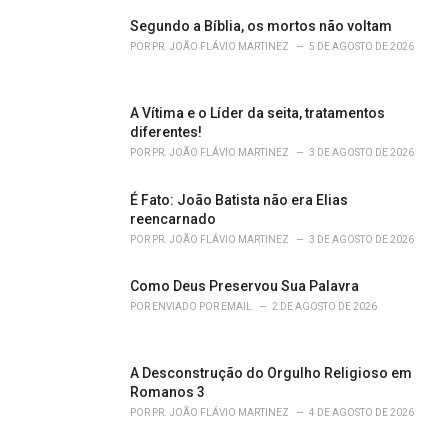
s
Segundo a Bíblia, os mortos não voltam
:
POR
PR. JOÃO FLÁVIO MARTINEZ
5 DE AGOSTO DE 2026
A Vítima e o Líder da seita, tratamentos
diferentes!
POR
PR. JOÃO FLÁVIO MARTINEZ
3 DE AGOSTO DE 2026
É Fato: João Batista não era Elias
reencarnado
POR
PR. JOÃO FLÁVIO MARTINEZ
3 DE AGOSTO DE 2026
Como Deus Preservou Sua Palavra
POR
ENVIADO POR EMAIL
2 DE AGOSTO DE 2026
A Desconstrução do Orgulho Religioso em
Romanos 3
POR
PR. JOÃO FLÁVIO MARTINEZ
4 DE AGOSTO DE 2026