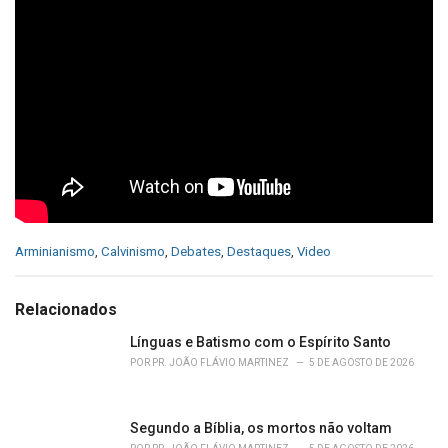
C
Arminianismo
,
Calvinismo
,
Debates
,
Destaques
,
Video
a
t
e
Relacionados
g
o
Línguas e Batismo com o Espírito Santo
r
POR
PR. JOÃO FLÁVIO MARTINEZ
5 DE AGOSTO DE 2026
i
e
s
Segundo a Bíblia, os mortos não voltam
: