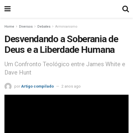
Home
Diversos
Debates
Arminianismo
Desvendando a Soberania de
Deus e a Liberdade Humana
Um Confronto Teológico entre James White e
Dave Hunt
por
Artigo compilado
2 anos ago