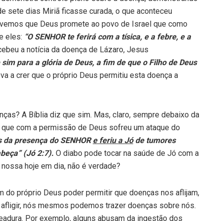
e sete dias Miriã ficasse curada, o que aconteceu
e vemos que Deus promete ao povo de Israel que como
e eles:
“O SENHOR te ferirá com a tísica, e a febre, e a
ebeu a notícia da doença de Lázaro, Jesus
sim para a glória de Deus, a fim de que o Filho de Deus
va a crer que o próprio Deus permitiu esta doença a
nças? A Bíblia diz que sim. Mas, claro, sempre debaixo da
, que com a permissão de Deus sofreu um ataque do
ás da presença do SENHOR
e feriu a Jó
de tumores
abeça” (Jó 2:7).
O diabo pode tocar na saúde de Jó com a
 nossa hoje em dia, não é verdade?
m do próprio Deus poder permitir que doenças nos aflijam,
afligir, nós mesmos podemos trazer doenças sobre nós.
adura. Por exemplo, alguns abusam da ingestão dos