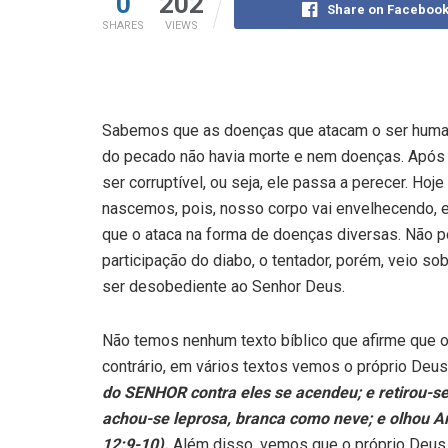
0
202
Share on Faceboo
SHARES
VIEWS
Sabemos que as doenças que atacam o ser human
do pecado não havia morte e nem doenças. Após
ser corruptível, ou seja, ele passa a perecer. 
nascemos, pois, nosso corpo vai envelhecendo, e
que o ataca na forma de doenças diversas. Não
participação do diabo, o tentador, porém, veio s
ser desobediente ao Senhor Deus.
Não temos nenhum texto bíblico que afirme que o
contrário, em vários textos vemos o próprio Deu
do SENHOR contra eles se acendeu; e retirou-se
achou-se leprosa, branca como neve; e olhou Ar
12:9-10).
Além disso, vemos que o próprio Deus