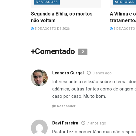
DESTAQUES
APOLOGIA
Segundo a Bíblia, os mortos
A Vítima e o
não voltam
tratamentos
5 DE AGOSTO DE 2026
3 DE AGOSTO 
+Comentado
2
Leandro Gurgel
8 anos ago
Interessante a reflexão sobre o tema: do
adâmica, outras fontes como de origem di
caso por caso. Muito bom.
Responder
Davi Ferreira
7 anos ago
Pastor fez o comentário mas não respond