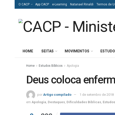
O CACP
App CACP
e-Learning
Natanael Rinaldi
Termos de U
HOME
SEITAS
MOVIMENTOS
ESTUDO
Home
Estudos Bíblicos
Apologia
Deus coloca enferm
por
Artigo compilado
1 de setembro de 2018
em
Apologia
,
Destaques
,
Dificuldades Bíblicas
,
Estudos