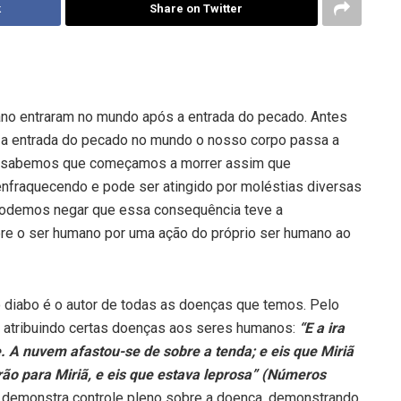
k
Share on Twitter
o entraram no mundo após a entrada do pecado. Antes
 a entrada do pecado no mundo o nosso corpo passa a
Hoje sabemos que começamos a morrer assim que
nfraquecendo e pode ser atingido por moléstias diversas
 podemos negar que essa consequência teve a
obre o ser humano por uma ação do próprio ser humano ao
 diabo é o autor de todas as doenças que temos. Pelo
s atribuindo certas doenças aos seres humanos:
“E a ira
. A nuvem afastou-se de sobre a tenda; e eis que Miriã
ão para Miriã, e eis que estava leprosa” (Números
 demonstra controle pleno sobre a doença, demonstrando