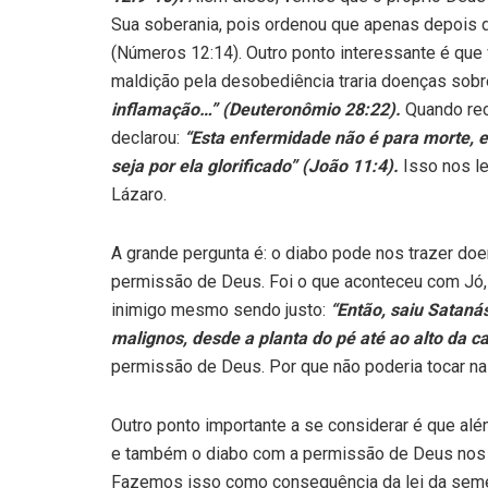
Sua soberania, pois ordenou que apenas depois d
(Números 12:14). Outro ponto interessante é qu
maldição pela desobediência traria doenças sobr
inflamação…” (Deuteronômio 28:22).
Quando rec
declarou:
“Esta enfermidade não é para morte, e 
seja por ela glorificado” (João 11:4).
Isso nos le
Lázaro.
A grande pergunta é: o diabo pode nos trazer doe
permissão de Deus. Foi o que aconteceu com Jó
inimigo mesmo sendo justo:
“Então, saiu Satan
malignos, desde a planta do pé até ao alto da c
permissão de Deus. Por que não poderia tocar na
Outro ponto importante a se considerar é que alé
e também o diabo com a permissão de Deus nos 
Fazemos isso como consequência da lei da seme