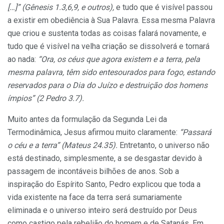
[…]” (Gênesis 1.3,6,9, e outros),
e tudo que é visível passou
a existir em obediência à Sua Palavra. Essa mesma Palavra
que criou e sustenta todas as coisas falará novamente, e
tudo que é visível na velha criação se dissolverá e tornará
ao nada:
“Ora, os céus que agora existem e a terra, pela
mesma palavra, têm sido entesourados para fogo, estando
reservados para o Dia do Juízo e destruição dos homens
ímpios” (2 Pedro 3.7).
Muito antes da formulação da Segunda Lei da
Termodinâmica, Jesus afirmou muito claramente:
“Passará
o céu e a terra” (Mateus 24.35).
Entretanto, o universo não
está destinado, simplesmente, a se desgastar devido à
passagem de incontáveis bilhões de anos. Sob a
inspiração do Espírito Santo, Pedro explicou que toda a
vida existente na face da terra será sumariamente
eliminada e o universo inteiro será destruído por Deus
como castigo pela rebelião do homem e de Satanás. Em