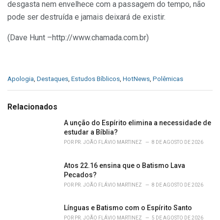
desgasta nem envelhece com a passagem do tempo, não
pode ser destruída e jamais deixará de existir.
(Dave Hunt –
http://www.chamada.com.br
)
C
Apologia
,
Destaques
,
Estudos Bíblicos
,
HotNews
,
Polêmicas
a
t
e
Relacionados
g
o
A unção do Espírito elimina a necessidade de
r
estudar a Bíblia?
i
POR
PR. JOÃO FLÁVIO MARTINEZ
8 DE AGOSTO DE 2026
e
s
Atos 22.16 ensina que o Batismo Lava
:
Pecados?
POR
PR. JOÃO FLÁVIO MARTINEZ
8 DE AGOSTO DE 2026
Línguas e Batismo com o Espírito Santo
POR
PR. JOÃO FLÁVIO MARTINEZ
5 DE AGOSTO DE 2026