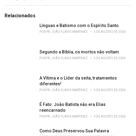
a
t
e
Relacionados
g
o
Línguas e Batismo com o Espírito Santo
r
POR
PR. JOÃO FLÁVIO MARTINEZ
5 DE AGOSTO DE 2026
i
e
s
Segundo a Bíblia, os mortos não voltam
:
POR
PR. JOÃO FLÁVIO MARTINEZ
5 DE AGOSTO DE 2026
A Vítima e o Líder da seita, tratamentos
diferentes!
POR
PR. JOÃO FLÁVIO MARTINEZ
3 DE AGOSTO DE 2026
É Fato: João Batista não era Elias
reencarnado
POR
PR. JOÃO FLÁVIO MARTINEZ
3 DE AGOSTO DE 2026
Como Deus Preservou Sua Palavra