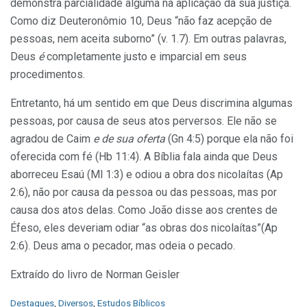
demonstra parcialidade alguma na aplicação da sua justiça.
Como diz Deuteronômio
10, Deus “não faz acepção de
pessoas, nem aceita suborno” (v. 1.7). Em outras palavras,
Deus
é
completamente justo e imparcial em seus
procedimentos.
Entretanto, há um sentido em que Deus discrimina algumas
pessoas, por causa de seus atos perversos. Ele não se
agradou de Caim
e de sua oferta
(Gn 4:5) porque ela não foi
oferecida com fé (Hb 11:4). A Bíblia fala ainda que Deus
aborreceu Esaú (Ml 1:3) e odiou a obra dos nicolaítas (Ap
2:6), não por causa da pessoa ou das pessoas, mas por
causa dos atos delas. Como João disse aos crentes de
Éfeso, eles deveriam odiar “as obras dos nicolaítas”(Ap
2:6). Deus ama o pecador, mas odeia o pecado.
Extraído do livro de Norman Geisler
C
Destaques
,
Diversos
,
Estudos Bíblicos