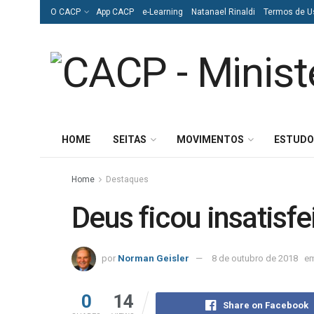
O CACP
App CACP
e-Learning
Natanael Rinaldi
Termos de U
HOME
SEITAS
MOVIMENTOS
ESTUDO
Home
Destaques
Deus ficou insatisf
por
Norman Geisler
8 de outubro de 2018
e
0
14
Share on Facebook