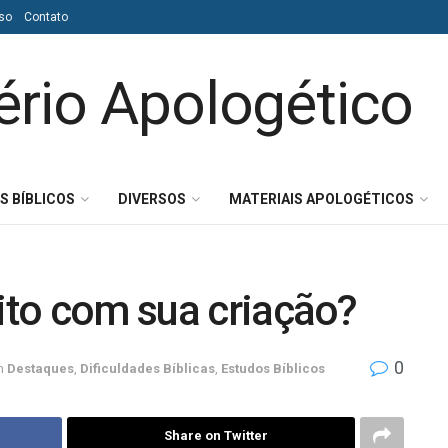
so
Contato
S BÍBLICOS
DIVERSOS
MATERIAIS APOLOGÉTICOS
eito com sua criação?
0
m
Destaques
,
Dificuldades Bíblicas
,
Estudos Bíblicos
Share on Twitter