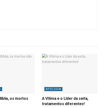
S
APOLOGIA
íblia, os mortos
A Vítima e o Líder da seita,
tratamentos diferentes!