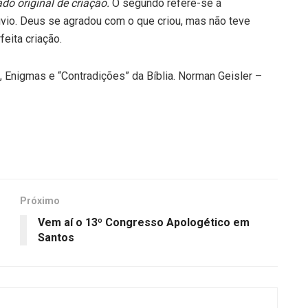
ado original de criação.
O segundo refere-se à
vio. Deus se agradou com o que criou, mas não teve
eita criação.
 Enigmas e “Contradições” da Bíblia. Norman Geisler –
Próximo
Vem aí o 13º Congresso Apologético em
Santos