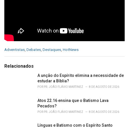
C
Adventistas
,
Debates
,
Destaques
,
HotNews
a
t
e
Relacionados
g
o
A unção do Espírito elimina a necessidade de
r
estudar a Bíblia?
i
POR
PR. JOÃO FLÁVIO MARTINEZ
8 DE AGOSTO DE 2026
e
s
Atos 22.16 ensina que o Batismo Lava
:
Pecados?
POR
PR. JOÃO FLÁVIO MARTINEZ
8 DE AGOSTO DE 2026
Línguas e Batismo com o Espírito Santo