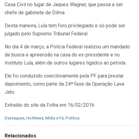
Casa Civil no lugar de Jaques Wagner, que passa a ser
chefe de gabinete de Dilma.
Desta maneira, Lula tem foro privilegiado e só pode ser
julgado pelo Supremo Tribunal Federal.
No dia 4 de março, a Polícia Federal realizou um mandado
de busca e apreensão na casa do ex-presidente e no
Instituto Lula, além de outros lugares ligados ao petista.
Ele foi conduzido coercitivamente pela PF para prestar
depoimento, como parte da 24ª fase da Operação Lava
Jato.
Extraído do site da Folha em 16/02/2016
C
Destaques
,
HotNews
,
Mídia e Fé
,
Política
a
t
e
Relacionados