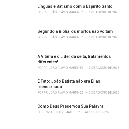
g
o
Línguas e Batismo com o Espírito Santo
r
POR
PR. JOÃO FLÁVIO MARTINEZ
5 DE AGOSTO DE 2026
i
e
s
Segundo a Bíblia, os mortos não voltam
:
POR
PR. JOÃO FLÁVIO MARTINEZ
5 DE AGOSTO DE 2026
A Vítima e o Líder da seita, tratamentos
diferentes!
POR
PR. JOÃO FLÁVIO MARTINEZ
3 DE AGOSTO DE 2026
É Fato: João Batista não era Elias
reencarnado
POR
PR. JOÃO FLÁVIO MARTINEZ
3 DE AGOSTO DE 2026
Como Deus Preservou Sua Palavra
POR
ENVIADO POR EMAIL
2 DE AGOSTO DE 2026