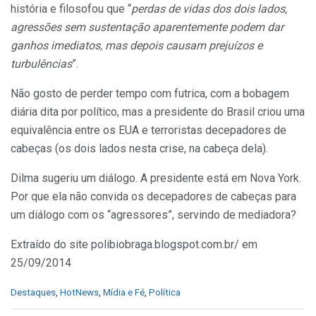
história e filosofou que “
perdas de vidas dos dois lados,
agressões sem sustentação aparentemente podem dar
ganhos imediatos, mas depois causam prejuízos e
turbulências
”.
Não gosto de perder tempo com futrica, com a bobagem
diária dita por político, mas a presidente do Brasil criou uma
equivalência entre os EUA e terroristas decepadores de
cabeças (os dois lados nesta crise, na cabeça dela).
Dilma sugeriu um diálogo. A presidente está em Nova York.
Por que ela não convida os decepadores de cabeças para
um diálogo com os “agressores”, servindo de mediadora?
Extraído do site polibiobraga.blogspot.com.br/ em
25/09/2014
C
Destaques
,
HotNews
,
Mídia e Fé
,
Política
a