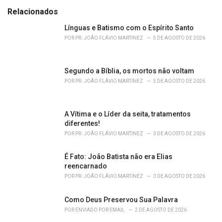
t
e
Relacionados
g
o
Línguas e Batismo com o Espírito Santo
r
POR
PR. JOÃO FLÁVIO MARTINEZ
5 DE AGOSTO DE 2026
i
e
s
Segundo a Bíblia, os mortos não voltam
:
POR
PR. JOÃO FLÁVIO MARTINEZ
5 DE AGOSTO DE 2026
A Vítima e o Líder da seita, tratamentos
diferentes!
POR
PR. JOÃO FLÁVIO MARTINEZ
3 DE AGOSTO DE 2026
É Fato: João Batista não era Elias
reencarnado
POR
PR. JOÃO FLÁVIO MARTINEZ
3 DE AGOSTO DE 2026
Como Deus Preservou Sua Palavra
POR
ENVIADO POR EMAIL
2 DE AGOSTO DE 2026