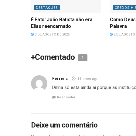
DESTAQUES
CREDOS HI
É Fato: João Batista não era
Como Deus
Elias reencarnado
Palavra
3 DE AGOSTO DE 2026
2 DE AGOSTO 
+Comentado
1
Ferreira
11 anos ago
Dilma só está ainda aí porque as instituiç
Responder
Deixe um comentário