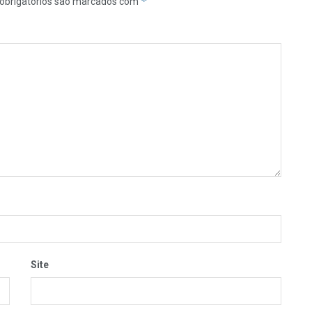
*
obrigatórios são marcados com
Site