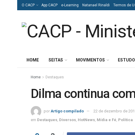
O CACP
App CACP
e-Learning
Natanael Rinaldi
Termos de U
HOME
SEITAS
MOVIMENTOS
ESTUDO
Home
Destaques
Dilma continua co
por
Artigo compilado
22 de dezembro de 201
em
Destaques
,
Diversos
,
HotNews
,
Mídia e Fé
,
Política