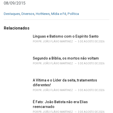
08/09/2015
C
Destaques
,
Diversos
,
HotNews
,
Mídia e Fé
,
Política
a
t
e
Relacionados
g
o
Línguas e Batismo com o Espírito Santo
r
POR
PR. JOÃO FLÁVIO MARTINEZ
5 DE AGOSTO DE 2026
i
e
s
Segundo a Bíblia, os mortos não voltam
:
POR
PR. JOÃO FLÁVIO MARTINEZ
5 DE AGOSTO DE 2026
A Vítima e o Líder da seita, tratamentos
diferentes!
POR
PR. JOÃO FLÁVIO MARTINEZ
3 DE AGOSTO DE 2026
É Fato: João Batista não era Elias
reencarnado
POR
PR. JOÃO FLÁVIO MARTINEZ
3 DE AGOSTO DE 2026