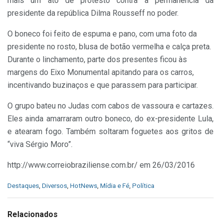
mais um ato de protesto contra a permanência da
presidente da república Dilma Rousseff no poder.
O boneco foi feito de espuma e pano, com uma foto da
presidente no rosto, blusa de botão vermelha e calça preta.
Durante o linchamento, parte dos presentes ficou às
margens do Eixo Monumental apitando para os carros,
incentivando buzinaços e que parassem para participar.
O grupo bateu no Judas com cabos de vassoura e cartazes.
Eles ainda amarraram outro boneco, do ex-presidente Lula,
e atearam fogo. Também soltaram foguetes aos gritos de
“viva Sérgio Moro”.
http://www.correiobraziliense.com.br/ em 26/03/2016
C
Destaques
,
Diversos
,
HotNews
,
Mídia e Fé
,
Política
a
t
e
Relacionados
g