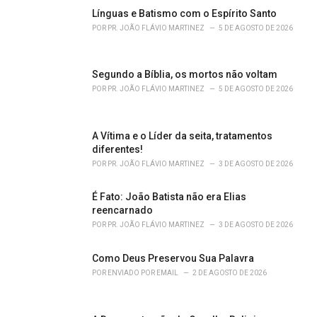
o
Línguas e Batismo com o Espírito Santo
r
POR
PR. JOÃO FLÁVIO MARTINEZ
5 DE AGOSTO DE 2026
i
e
s
Segundo a Bíblia, os mortos não voltam
:
POR
PR. JOÃO FLÁVIO MARTINEZ
5 DE AGOSTO DE 2026
A Vítima e o Líder da seita, tratamentos
diferentes!
POR
PR. JOÃO FLÁVIO MARTINEZ
3 DE AGOSTO DE 2026
É Fato: João Batista não era Elias
reencarnado
POR
PR. JOÃO FLÁVIO MARTINEZ
3 DE AGOSTO DE 2026
Como Deus Preservou Sua Palavra
POR
ENVIADO POR EMAIL
2 DE AGOSTO DE 2026