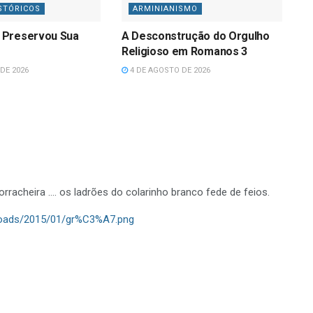
STÓRICOS
ARMINIANISMO
 Preservou Sua
A Desconstrução do Orgulho
Religioso em Romanos 3
DE 2026
4 DE AGOSTO DE 2026
orracheira …. os ladrões do colarinho branco fede de feios.
ploads/2015/01/gr%C3%A7.png