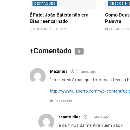
DESTAQUES
CREDOS HI
É Fato: João Batista não era
Como Deus
Elias reencarnado
Palavra
3 DE AGOSTO DE 2026
2 DE AGOSTO 
+Comentado
2
Maximus
11 anos ago
“cruiz credo” mas que foto mais feia da b
http://www.luizberto.com/wp-content/u
Responder
renato dias
11 anos ago
e os filhos da mentira quem são?