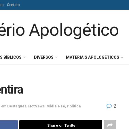
so
Contato
S BÍBLICOS
DIVERSOS
MATERIAIS APOLOGÉTICOS
ntira
2
em
Destaques
,
HotNews
,
Mídia e Fé
,
Política
Share on Twitter