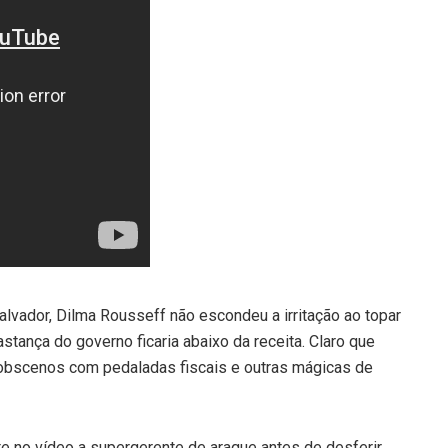
alvador, Dilma Rousseff não escondeu a irritação ao topar
stança do governo ficaria abaixo da receita. Claro que
obscenos com pedaladas fiscais e outras mágicas de
 no vídeo a supergerente de araque antes de desferir