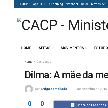
O CACP
App CACP
e-Learning
Natanael Rinaldi
Termos de U
HOME
SEITAS
MOVIMENTOS
ESTUDO
Home
Destaques
Dilma: A mãe da me
por
Artigo compilado
3 de setembro de 2015
0
0
Share on Facebook