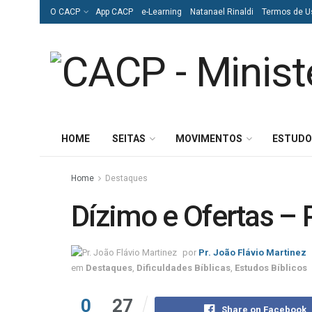
O CACP
App CACP
e-Learning
Natanael Rinaldi
Termos de U
HOME
SEITAS
MOVIMENTOS
ESTUDO
Home
Destaques
Dízimo e Ofertas – 
por
Pr. João Flávio Martinez
em
Destaques
,
Dificuldades Bíblicas
,
Estudos Bíblicos
0
27
Share on Facebook