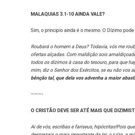
MALAQUIAS 3.1-10 AINDA VALE?
Sim, o principio ainda é o mesmo. O Dízimo pode 
Roubará o homem a Deus? Todavia, vós me rouba
ofertas alçadas. Com maldição sois amaldiçoado
todos os dízimos à casa do tesouro, para que ha
mim, diz o Senhor dos Exércitos, se eu não vos a
bênção tal, que dela vos advenha a maior abas
———-
O CRISTÃO DEVE SER ATÉ MAIS QUE DIZIMIS
Ai de vós, escribas e fariseus, hipócritas!Pois q
desprezais o mais importante da lei, o juízo, a mi