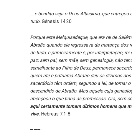
… e bendito seja o Deus Altíssimo, que entregou 
tudo.
Gênesis 14.20
Porque este Melquisedeque, que era rei de Salém 
Abraão quando ele regressava da matança dos r
de tudo, e primeiramente é, por interpretação, rei
paz; sem pai, sem mãe, sem genealogia, não tendo
semelhante ao Filho de Deus, permanece sacerdot
quem até o patriarca Abraão deu os dízimos dos
sacerdócio têm ordem, segundo a lei, de tomar o 
descendido de Abraão. Mas aquele cuja genealog
abençoou o que tinha as promessas. Ora, sem c
aqui certamente tomam dízimos homens que morr
vive
.
Hebreus 7.1-8
———-