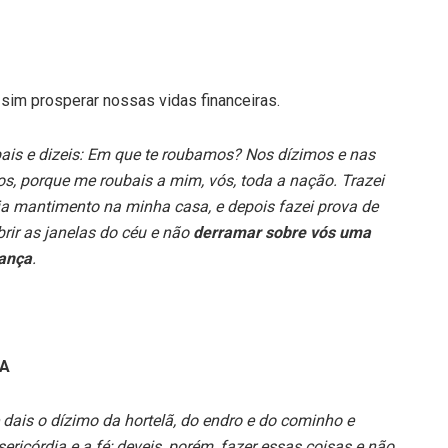
sim prosperar nossas vidas financeiras.
is e dizeis: Em que te roubamos? Nos dízimos e nas
s, porque me roubais a mim, vós, toda a nação. Trazei
ja mantimento na minha casa, e depois fazei prova de
brir as janelas do céu e não
derramar sobre vós uma
tança
.
TA
ue dais o dízimo da hortelã, do endro e do cominho e
sericórdia e a fé; deveis, porém, fazer essas coisas e não