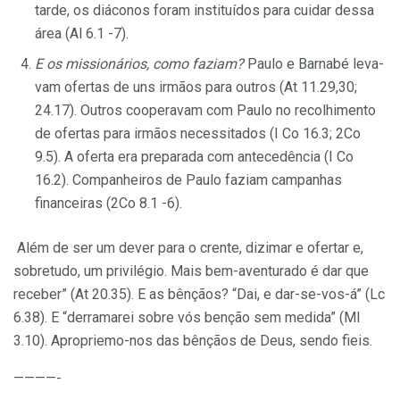
tarde, os diáconos foram instituídos para cuidar dessa
área (Al 6.1 -7).
E os missionários, como faziam?
Paulo e Barnabé leva­
vam ofertas de uns irmãos para outros (At 11.29,30;
24.17). Ou­tros cooperavam com Paulo no recolhimento
de ofertas para irmãos necessitados (I Co 16.3; 2Co
9.5). A oferta era preparada com antecedência (I Co
16.2). Companheiros de Paulo faziam cam­panhas
financeiras (2Co 8.1 -6).
Além de ser um dever para o crente, dizimar e ofertar e,
so­bretudo, um privilégio. Mais bem-aventurado é dar que
rece­ber” (At 20.35). E as bênçãos? “Dai, e dar-se-vos-á” (Lc
6.38). E “derramarei sobre vós benção sem medida” (Ml
3.10). Apropriemo-nos das bênçãos de Deus, sendo fieis.
————-