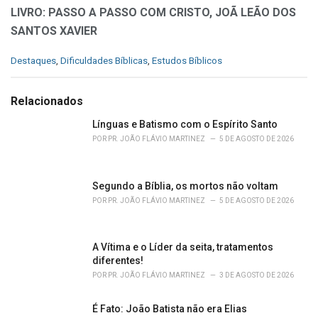
LIVRO: PASSO A PASSO COM CRISTO, JOÃ LEÃO DOS
SANTOS XAVIER
C
Destaques
,
Dificuldades Bíblicas
,
Estudos Bíblicos
a
t
e
Relacionados
g
o
Línguas e Batismo com o Espírito Santo
r
POR
PR. JOÃO FLÁVIO MARTINEZ
5 DE AGOSTO DE 2026
i
e
s
Segundo a Bíblia, os mortos não voltam
:
POR
PR. JOÃO FLÁVIO MARTINEZ
5 DE AGOSTO DE 2026
A Vítima e o Líder da seita, tratamentos
diferentes!
POR
PR. JOÃO FLÁVIO MARTINEZ
3 DE AGOSTO DE 2026
É Fato: João Batista não era Elias