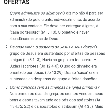
OFERTAS
Quem administra os dízimos?
O dízimo não é para ser
ad­ministrado pelo crente, individualmente, de acordo
com a sua von­tade. Ele deve ser entregue à igreja, à
“casa do tesouro” (MI 3.10). O objetivo é haver
abundância na casa de Deus.
De onde vinha o sustento de Jesus e seus doze?
O
grupo de Jesus era sustentado por ofertas de pessoas
amigas (Lc 8.1 -3); Havia no grupo um tesoureiro –
Judas Iscariotes (Jo 12.4-6); O uso do dinheiro era
orientado por Jesus (Jo 13.29); Desse “caixa” eram
custeadas as despesas do grupo e feitas doações
Como funcionavam as finanças na igreja primitiva?
Nos primeiros dias da igreja, os crentes vendiam seus
bens e deposita­vam tudo aos pés dos apóstolos (At
4.34,35; 5.2) e os apóstolos distribuíam (At 4.35). Mais