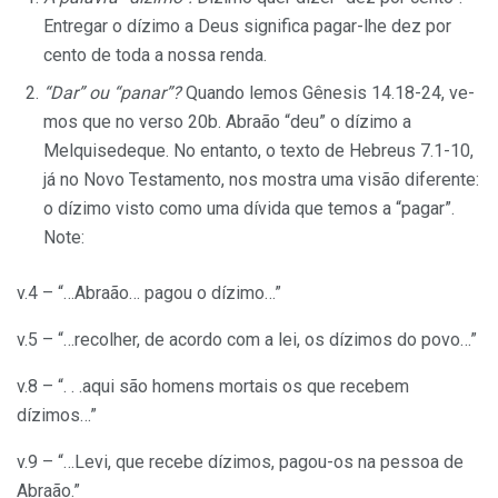
Entregar o dízimo a Deus significa pagar-lhe dez por
cento de toda a nossa renda.
“Dar” ou “panar”?
Quando lemos Gênesis 14.18-24, ve­
mos que no verso 20b. Abraão “deu” o dízimo a
Melquisedeque. No entanto, o texto de Hebreus 7.1-10,
já no Novo Testamento, nos mostra uma visão diferente:
o dízimo visto como uma dívida que temos a “pagar”.
Note:
v.4 – “…Abraão… pagou o dízimo…”
v.5 – “…recolher, de acordo com a lei, os dízimos do povo…”
v.8 – “. . .aqui são homens mortais os que recebem
dízimos…”
v.9 – “…Levi, que recebe dízimos, pagou-os na pessoa de
Abraão.”