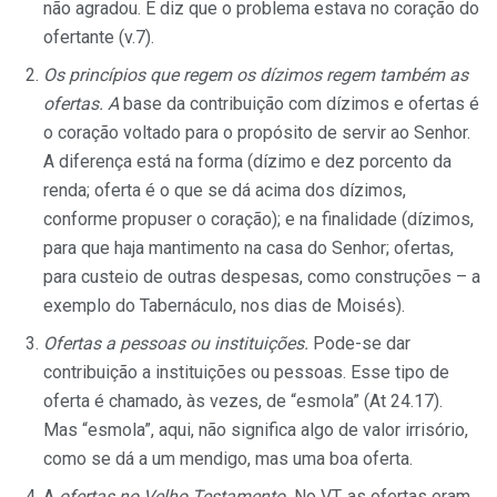
não agradou. E diz que o problema estava no coração do
ofertante (v.7).
Os princípios que regem os dízimos regem também as
ofer­tas. A
base da contribuição com dízimos e ofertas é
o coração voltado para o propósito de servir ao Senhor.
A diferença está na forma (dízimo e dez porcento da
renda; oferta é o que se dá acima dos dízimos,
conforme propuser o coração); e na finalidade (dízimos,
para que haja mantimento na casa do Senhor; ofertas,
para custeio de outras despesas, como construções – a
exemplo do Tabernáculo, nos dias de Moisés).
Ofertas a pessoas ou instituições.
Pode-se dar
contribui­ção a instituições ou pessoas. Esse tipo de
oferta é chamado, às vezes, de “esmola” (At 24.17).
Mas “esmola”, aqui, não significa algo de valor irrisório,
como se dá a um mendigo, mas uma boa oferta.
A
ofertas no Velho Testamento.
No VT, as ofertas eram