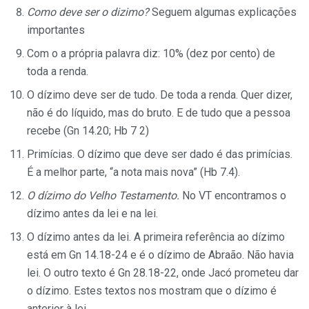
Como deve ser o dizimo?
Seguem algumas explicações
importantes
Com o a própria palavra diz: 10% (dez por cento) de
toda a renda.
O dízimo deve ser de tudo. De toda a renda. Quer dizer,
não é do líquido, mas do bruto. E de tudo que a pessoa
recebe (Gn 14.20; Hb 7 2)
Primícias. O dízimo que deve ser dado é das primícias.
É a melhor parte, “a nota mais nova” (Hb 7.4).
O dízimo do Velho Testamento.
No VT encontramos o
dízimo antes da lei e na lei.
O dízimo antes da lei. A primeira referência ao dízimo
está em Gn 14.18-24 e é o dízimo de Abraão. Não havia
lei. O outro texto é Gn 28.18-22, onde Jacó prometeu dar
o dízimo. Estes tex­tos nos mostram que o dízimo é
anterior à lei.