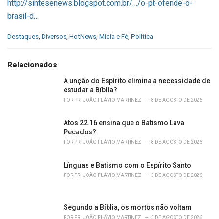
http://sintesenews.blogspot.com.br/…/o-pt-ofende-o-
brasil-d…
C
Destaques
,
Diversos
,
HotNews
,
Mídia e Fé
,
Política
a
t
e
Relacionados
g
o
A unção do Espírito elimina a necessidade de
r
estudar a Bíblia?
i
POR
PR. JOÃO FLÁVIO MARTINEZ
8 DE AGOSTO DE 2026
e
s
Atos 22.16 ensina que o Batismo Lava
:
Pecados?
POR
PR. JOÃO FLÁVIO MARTINEZ
8 DE AGOSTO DE 2026
Línguas e Batismo com o Espírito Santo
POR
PR. JOÃO FLÁVIO MARTINEZ
5 DE AGOSTO DE 2026
Segundo a Bíblia, os mortos não voltam
POR
PR. JOÃO FLÁVIO MARTINEZ
5 DE AGOSTO DE 2026