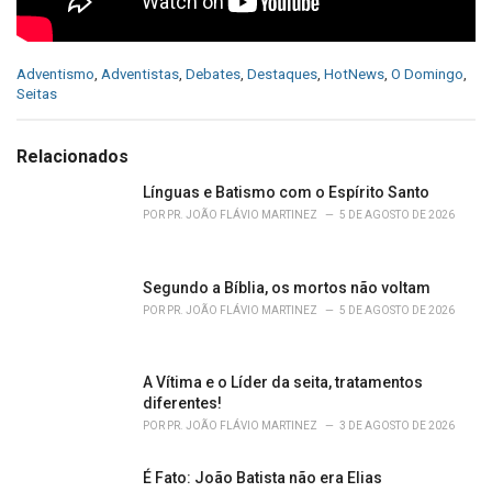
C
Adventismo
,
Adventistas
,
Debates
,
Destaques
,
HotNews
,
O Domingo
,
a
Seitas
t
e
g
Relacionados
o
r
Línguas e Batismo com o Espírito Santo
i
POR
PR. JOÃO FLÁVIO MARTINEZ
5 DE AGOSTO DE 2026
e
s
:
Segundo a Bíblia, os mortos não voltam
POR
PR. JOÃO FLÁVIO MARTINEZ
5 DE AGOSTO DE 2026
A Vítima e o Líder da seita, tratamentos
diferentes!
POR
PR. JOÃO FLÁVIO MARTINEZ
3 DE AGOSTO DE 2026
É Fato: João Batista não era Elias