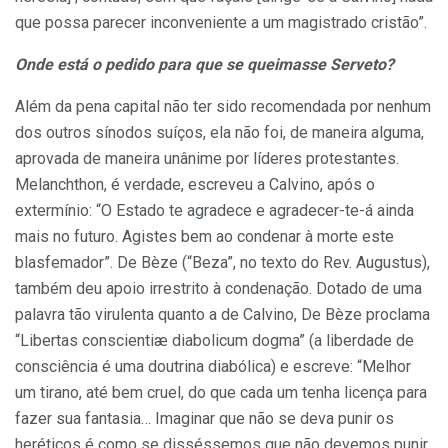
que possa parecer inconveniente a um magistrado cristão”.
Onde está o pedido para que se queimasse Serveto?
Além da pena capital não ter sido recomendada por nenhum
dos outros sínodos suíços, ela não foi, de maneira alguma,
aprovada de maneira unânime por líderes protestantes.
Melanchthon, é verdade, escreveu a Calvino, após o
extermínio: “O Estado te agradece e agradecer-te-á ainda
mais no futuro. Agistes bem ao condenar à morte este
blasfemador”. De Bèze (“Beza”, no texto do Rev. Augustus),
também deu apoio irrestrito à condenação. Dotado de uma
palavra tão virulenta quanto a de Calvino, De Bèze proclama
“Libertas conscientiæ diabolicum dogma” (a liberdade de
consciência é uma doutrina diabólica) e escreve: “Melhor
um tirano, até bem cruel, do que cada um tenha licença para
fazer sua fantasia… Imaginar que não se deva punir os
heréticos é como se disséssemos que não devemos punir