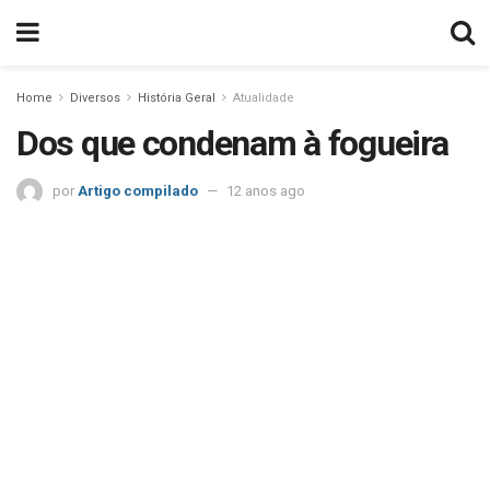
Home
Diversos
História Geral
Atualidade
Dos que condenam à fogueira
por
Artigo compilado
12 anos ago