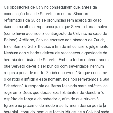
Os opositores de Calvino conseguiram que, antes da
condenação final de Serveto, os outros Sínodos
reformados da Suíça se pronunciassem acerca do caso,
dando uma última esperança para que Serveto fosse salvo
(como havia ocorrido, a contragosto de Calvino, no caso de
Bolsec). Ardiloso, Calvino escreve aos sínodos de Zurich,
Bâle, Berna e Schaffhouse, a fim de influenciar o julgamento.
Nenhum dos sínodos deixou de reconhecer a gravidade da
heresia doutrinária de Serveto. Embora todos entendessem
que Serveto deveria ser punido com severidade, nenhum
requis a pena de morte. Zurich escreveu: “No que concerne
o castigo a infligir a este homem, nós nos remetemos à Sua
Sabedoria”. A resposta de Berna foi ainda mais enfática, ao
rogarem a Deus que desse aos habitantes de Genebra “o
espírito de força e da sabedoria, afim de que sirvam à
Igreja e ao próximo, de modo a se livrarem dessa peste [a
heresia] ; contudo, sem que façais [dirige-se a Calvino] nada