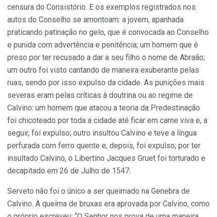
censura do Consistório. E os exemplos registrados nos
autos do Conselho se amontoam: a jovem, apanhada
praticando patinação no gelo, que é convocada ao Conselho
e punida com advertência e penitência; um homem que é
preso por ter recusado a dar a seu filho o nome de Abraão;
um outro foi visto cantando de maneira exuberante pelas
ruas, sendo por isso expulso da cidade. As punições mais
severas eram pelas críticas à doutrina ou ao regime de
Calvino: um homem que atacou a teoria da Predestinação
foi chicoteado por toda a cidade até ficar em carne viva e, a
seguir, foi expulso; outro insultou Calvino e teve a língua
perfurada com ferro quente e, depois, foi expulso; por ter
insultado Calvino, o Libertino Jacques Gruet foi torturado e
decapitado em 26 de Julho de 1547.
Serveto não foi o único a ser queimado na Genebra de
Calvino. A queima de bruxas era aprovada por Calvino, como
o próprio escreveu: “O Senhor nos prova de uma maneira