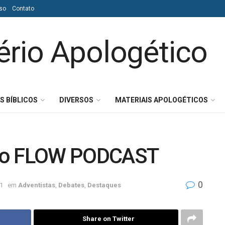
so
Contato
S BÍBLICOS
DIVERSOS
MATERIAIS APOLOGÉTICOS
a no FLOW PODCAST
0
1
em
Adventistas
,
Debates
,
Destaques
Share on Twitter