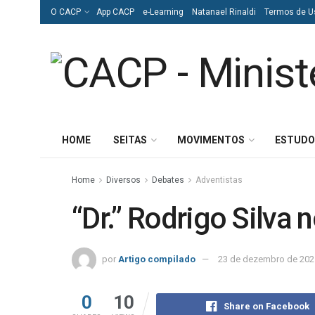
O CACP
App CACP
e-Learning
Natanael Rinaldi
Termos de U
HOME
SEITAS
MOVIMENTOS
ESTUDO
Home
Diversos
Debates
Adventistas
“Dr.” Rodrigo Silv
por
Artigo compilado
23 de dezembro de 202
0
10
Share on Facebook