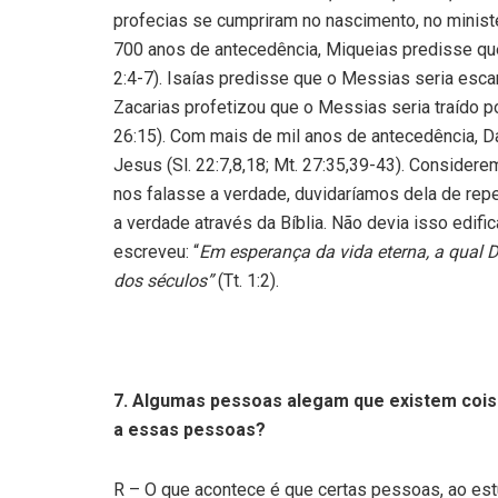
profecias se cumpriram no nascimento, no minist
700 anos de antecedência, Miqueias predisse que
2:4-7). Isaías predisse que o Messias seria escarn
Zacarias profetizou que o Messias seria traído p
26:15). Com mais de mil anos de antecedência, D
Jesus (Sl. 22:7,8,18; Mt. 27:35,39-43). Conside
nos falasse a verdade, duvidaríamos dela de re
a verdade através da Bíblia. Não devia isso edifi
escreveu: “
Em esperança da vida eterna, a qual 
dos séculos”
(Tt. 1:2).
7.
Algumas pessoas alegam que existem coisas 
a essas pessoas?
R – O que acontece é que certas pessoas, ao est