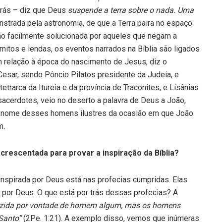
trás – diz que Deus
suspende a terra
sobre o nada. Uma
trada pela astronomia, de que a Terra paira no espaço
ão facilmente solucionada por aqueles que negam a
 mitos e lendas, os eventos narrados na Bíblia são ligados
 relação à época do nascimento de Jesus, diz o
 Cesar, sendo Pôncio Pilatos presidente da Judeia, e
 tetrarca da Itureia e da província de Traconites, e Lisânias
sacerdotes, veio no deserto a palavra de Deus a João,
rma o nome desses homens ilustres da ocasião em que João
m.
crescentada para provar a inspiração da Bíblia?
 inspirada por Deus está nas profecias cumpridas. Elas
a por Deus. O que está por trás dessas profecias? A
duzida por vontade de homem algum, mas os homens
 Santo”
(2Pe. 1:21). A exemplo disso, vemos que inúmeras