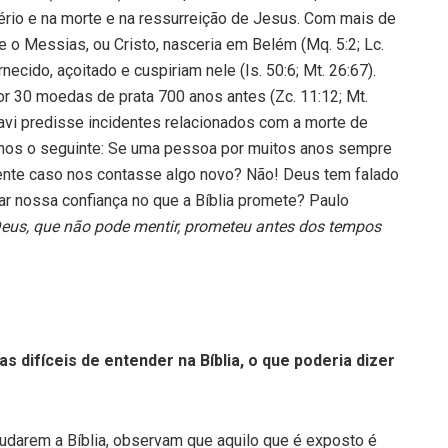
ério e na morte e na ressurreição de Jesus. Com mais de
 o Messias, ou Cristo, nasceria em Belém (Mq. 5:2; Lc.
ecido, açoitado e cuspiriam nele (Is. 50:6; Mt. 26:67).
or 30 moedas de prata 700 anos antes (Zc. 11:12; Mt.
avi predisse incidentes relacionados com a morte de
remos o seguinte: Se uma pessoa por muitos anos sempre
pente caso nos contasse algo novo? Não! Deus tem falado
car nossa confiança no que a Bíblia promete? Paulo
Deus, que não pode mentir, prometeu antes dos tempos
difíceis de entender na Bíblia, o que poderia dizer
udarem a Bíblia, observam que aquilo que é exposto é