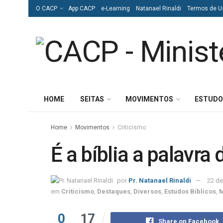
O CACP
App CACP
e-Learning
Natanael Rinaldi
Termos de U
HOME
SEITAS
MOVIMENTOS
ESTUDO
Home
Movimentos
Criticismo
É a bíblia a palavra
por
Pr. Natanael Rinaldi
22 de
em
Criticismo
,
Destaques
,
Diversos
,
Estudos Bíblicos
,
M
0
17
Share on Facebook