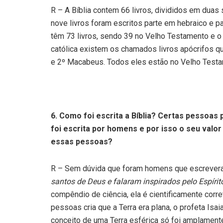
R – A Bíblia contem 66 livros, divididos em dua
nove livros foram escritos parte em hebraico e par
têm 73 livros, sendo 39 no Velho Testamento e 
católica existem os chamados livros apócrifos que
e 2º Macabeus. Todos eles estão no Velho Testa
6.
Como foi
escrita a Bíblia? Certas pessoas 
foi escrita por homens e por isso o seu valo
essas pessoas?
R – Sem dúvida que foram homens que escrevera
santos de Deus e falaram inspirados pelo Espíri
compêndio de ciência, ela é cientificamente corr
pessoas cria que a Terra era plana, o profeta Isa
conceito de uma Terra esférica só foi amplamente