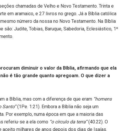
s seções chamadas de Velho e Novo Testamento. Trinta e
te em aramaico, e 27 livros no grego. Já a Bíblia católica
o mesmo número da nossa no Novo Testamento. Na Bíblia
 são: Judite, Tobias, Baruque, Sabedoria, Eclesiástico, 1º
mento.
procuram diminuir o valor da Bíblia, afirmando que ela
r não é tão grande quanto apregoam. O que dizer a
m a Bíblia, mas com a diferença de que eram
“homens
to Santo”
(1Pe. 1:21). Embora a Bíblia não seja um
eta. Por exemplo, numa época em que a maioria das
ias referiu-se a ela como
“o círculo da terra”
(40.22). O
 aceito milhares de anos depois dos dias de Isaías.