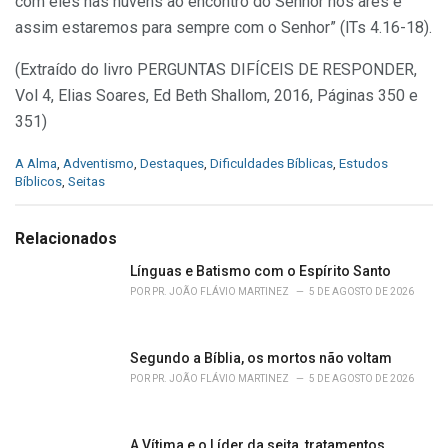
com eles nas nuvens ao encontro do Senhor nos ares e
assim estaremos para sempre com o Senhor” (lTs 4.16-18).
(Extraído do livro PERGUNTAS DIFÍCEIS DE RESPONDER,
Vol 4, Elias Soares, Ed Beth Shallom, 2016, Páginas 350 e
351)
C
A Alma
,
Adventismo
,
Destaques
,
Dificuldades Bíblicas
,
Estudos
a
Bíblicos
,
Seitas
t
e
g
Relacionados
o
r
Línguas e Batismo com o Espírito Santo
i
POR
PR. JOÃO FLÁVIO MARTINEZ
5 DE AGOSTO DE 2026
e
s
:
Segundo a Bíblia, os mortos não voltam
POR
PR. JOÃO FLÁVIO MARTINEZ
5 DE AGOSTO DE 2026
A Vítima e o Líder da seita, tratamentos