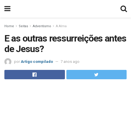
Home
Seitas
Adventismo
A Alma
E as outras ressurreições antes
de Jesus?
por
Artigo compilado
7 anos ago