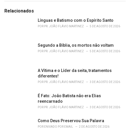
t
e
Relacionados
g
o
Línguas e Batismo com o Espírito Santo
r
POR
PR. JOÃO FLÁVIO MARTINEZ
5 DE AGOSTO DE 2026
i
e
s
Segundo a Bíblia, os mortos não voltam
:
POR
PR. JOÃO FLÁVIO MARTINEZ
5 DE AGOSTO DE 2026
A Vítima e o Líder da seita, tratamentos
diferentes!
POR
PR. JOÃO FLÁVIO MARTINEZ
3 DE AGOSTO DE 2026
É Fato: João Batista não era Elias
reencarnado
POR
PR. JOÃO FLÁVIO MARTINEZ
3 DE AGOSTO DE 2026
Como Deus Preservou Sua Palavra
POR
ENVIADO POR EMAIL
2 DE AGOSTO DE 2026