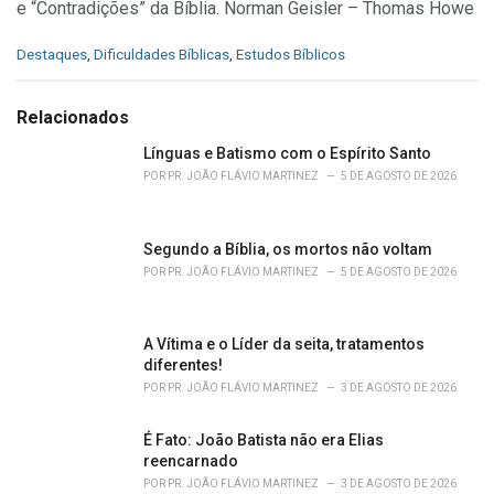
e “Contradições” da Bíblia. Norman Geisler – Thomas Howe
C
Destaques
,
Dificuldades Bíblicas
,
Estudos Bíblicos
a
t
e
Relacionados
g
o
Línguas e Batismo com o Espírito Santo
r
POR
PR. JOÃO FLÁVIO MARTINEZ
5 DE AGOSTO DE 2026
i
e
s
Segundo a Bíblia, os mortos não voltam
:
POR
PR. JOÃO FLÁVIO MARTINEZ
5 DE AGOSTO DE 2026
A Vítima e o Líder da seita, tratamentos
diferentes!
POR
PR. JOÃO FLÁVIO MARTINEZ
3 DE AGOSTO DE 2026
É Fato: João Batista não era Elias
reencarnado
POR
PR. JOÃO FLÁVIO MARTINEZ
3 DE AGOSTO DE 2026