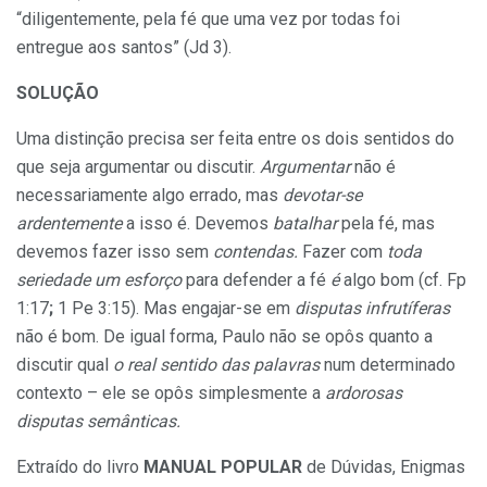
“diligentemente, pela fé que uma vez por todas foi
entregue aos santos” (Jd 3).
SOLUÇÃO
Uma distinção precisa ser feita entre os dois sentidos do
que seja argumentar ou discutir.
Argumentar
não é
necessariamente algo errado, mas
devotar-se
ardentemente
a isso é. Devemos
batalhar
pela fé, mas
devemos fazer isso sem
contendas.
Fazer com
toda
seriedade um esforço
para defender a fé
é
algo bom (cf. Fp
1:17
;
1 Pe 3:15). Mas engajar-se em
disputas infrutíferas
não é bom. De igual forma, Paulo não se opôs quanto a
discutir qual
o real sentido das palavras
num determinado
contexto – ele se opôs simplesmente a
ardorosas
disputas semânticas.
Extraído do livro
MANUAL POPULAR
de Dúvidas, Enigmas